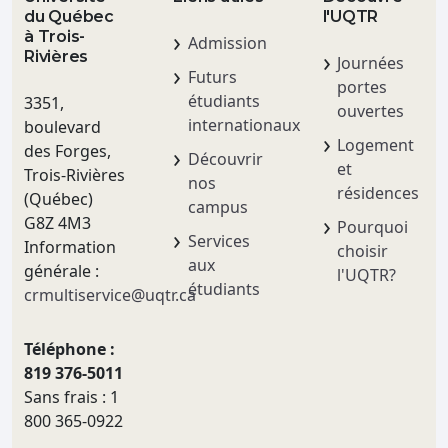
du Québec
l'UQTR
à Trois-
Admission
Rivières
Journées
Futurs
portes
étudiants
3351,
ouvertes
internationaux
boulevard
Logement
des Forges,
Découvrir
et
Trois-Rivières
nos
résidences
(Québec)
campus
G8Z 4M3
Pourquoi
Services
Information
choisir
aux
générale :
l'UQTR?
étudiants
crmultiservice@uqtr.ca
Téléphone :
819 376-5011
Sans frais : 1
800 365-0922