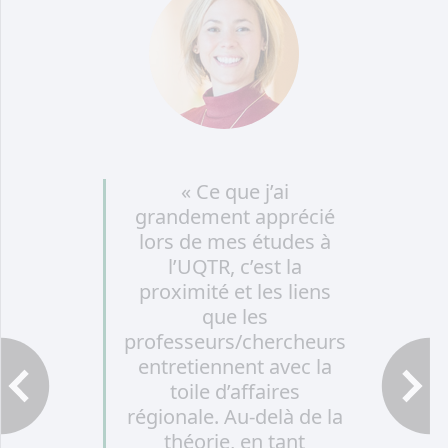
« Ce que j’ai
grandement apprécié
lors de mes études à
l’UQTR, c’est la
proximité et les liens
que les
professeurs/chercheurs
entretiennent avec la
toile d’affaires
Témoignage précédent
Témoigna
régionale. Au-delà de la
théorie, en tant