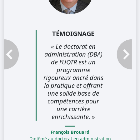
TÉMOIGNAGE
« Le doctorat en
administration (DBA)
Témoignage précédent
Témoignag
de l’UQTR est un
programme
rigoureux ancré dans
la pratique et offrant
une solide base de
compétences pour
une carrière
enrichissante. »
François Brouard
Diplômé au doctorat en administration