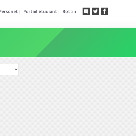
Personet
Portail étudiant
Bottin
|
|