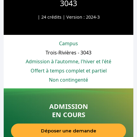
3043
| 24 crédits | Version : 2024-3
Campus
Trois-Rivières - 3043
Admission à l'automne, l'hiver et l'été
Offert à temps complet et partiel
Non contingenté
ADMISSION
EN COURS
Déposer une demande