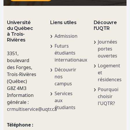
Université
Liens utiles
Découvre
du Québec
l'UQTR
à Trois-
Admission
Rivières
Journées
Futurs
portes
étudiants
3351,
ouvertes
internationaux
boulevard
Logement
des Forges,
Découvrir
et
Trois-Rivières
nos
résidences
(Québec)
campus
G8Z 4M3
Pourquoi
Services
Information
choisir
aux
générale :
l'UQTR?
étudiants
crmultiservice@uqtr.ca
Téléphone :