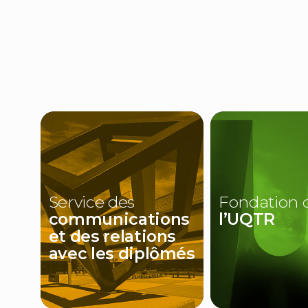
(NOUVELLE
(NOUVELLE
FENÊTRE)
FENÊTRE)
Service des
Fondation 
communications
l’UQTR
et des relations
avec les diplômés