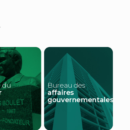
t
 du
Bureau des
r
affaires
gouvernementales