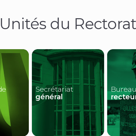
Unités du Rectora
(NOUVELLE
FENÊTRE)
de
Secrétariat
Bureau
général
recteu