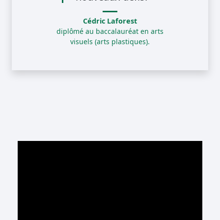
Cédric Laforest
diplômé au baccalauréat en arts
visuels (arts plastiques).