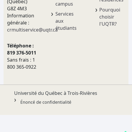
(Québec)
campus
G8Z 4M3
Pourquoi
Services
Information
choisir
aux
générale :
l'UQTR?
étudiants
crmultiservice@uqtr.ca
Téléphone :
819 376-5011
Sans frais : 1
800 365-0922
Université du Québec à Trois-Rivières
Énoncé de confidentialité