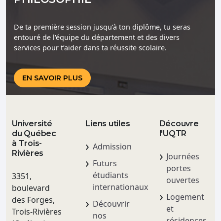
De ta première session jusqu’à ton diplôme, tu seras
entouré de l'équipe du département et des divers
services pour t’aider dans ta réussite scolaire.
EN SAVOIR PLUS
Université
Liens utiles
Découvre
du Québec
l'UQTR
à Trois-
Admission
Rivières
Journées
Futurs
portes
étudiants
3351,
ouvertes
internationaux
boulevard
Logement
des Forges,
Découvrir
et
Trois-Rivières
nos
résidences