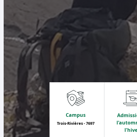
Campus
Admissi
l'autom
Trois-Rivières - 7697
l'hiv