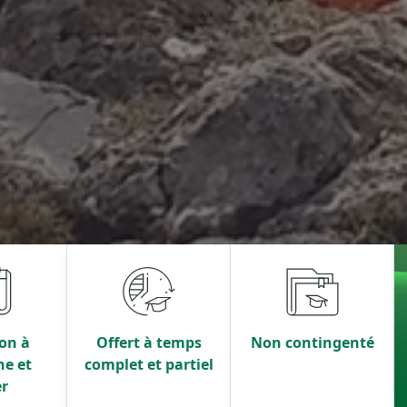
on à
Offert à temps
Non contingenté
ne et
complet et partiel
er