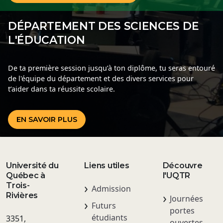
DÉPARTEMENT DES SCIENCES DE
L'ÉDUCATION
De ta première session jusqu’à ton diplôme, tu seras entouré
de l'équipe du département et des divers services pour
t’aider dans ta réussite scolaire.
EN SAVOIR PLUS
Université du
Liens utiles
Découvre
Québec à
l'UQTR
Trois-
Admission
Rivières
Journées
Futurs
portes
étudiants
3351,
ouvertes