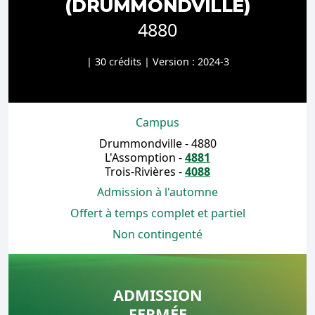
(DRUMMONDVILLE)
4880
| 30 crédits | Version : 2024-3
Campus
Drummondville - 4880
L'Assomption -
4881
Trois-Rivières -
4088
Admission à l'automne
Offert à temps complet et partiel
Non contingenté
ADMISSION
FERMÉE