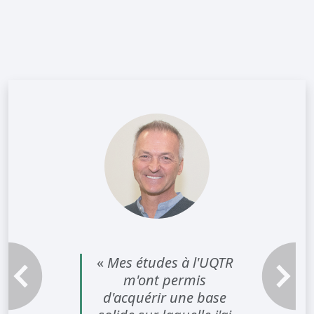
«
Mes études à l'UQTR
m'ont permis
Témoignage précédent
Témoignag
d'acquérir une base