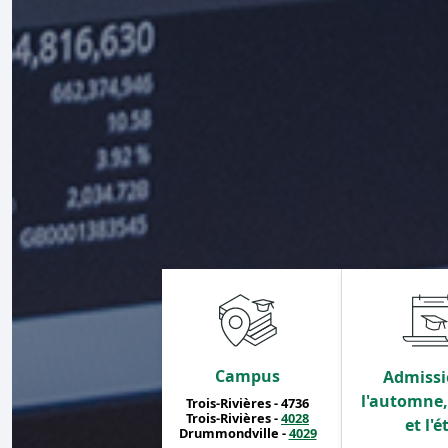
Campus
Admissi
l'automne, 
Trois-Rivières - 4736
Trois-Rivières -
4028
et l'é
Drummondville -
4029