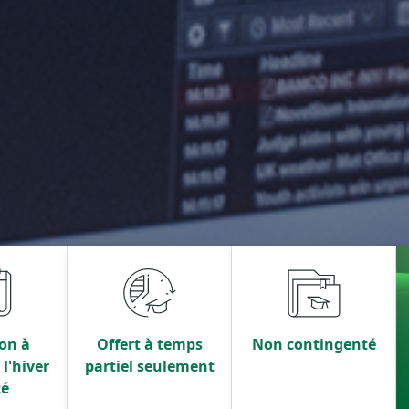
on à
Offert à temps
Non contingenté
l'hiver
partiel seulement
té