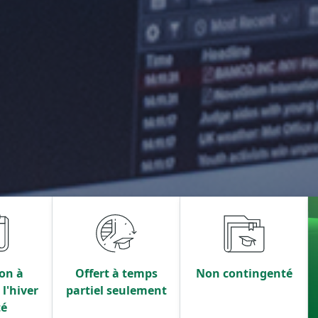
on à
Offert à temps
Non contingenté
l'hiver
partiel seulement
té