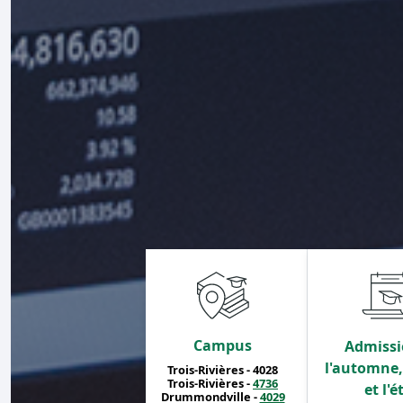
Campus
Admissi
l'automne, 
Trois-Rivières - 4028
Trois-Rivières -
4736
et l'é
Drummondville -
4029