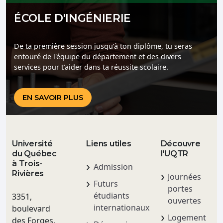
ÉCOLE D'INGÉNIERIE
De ta première session jusqu’à ton diplôme, tu seras
entouré de l'équipe du département et des divers
services pour t’aider dans ta réussite scolaire.
EN SAVOIR PLUS
Université
Liens utiles
Découvre
du Québec
l'UQTR
à Trois-
Admission
Rivières
Journées
Futurs
portes
étudiants
3351,
ouvertes
internationaux
boulevard
Logement
des Forges,