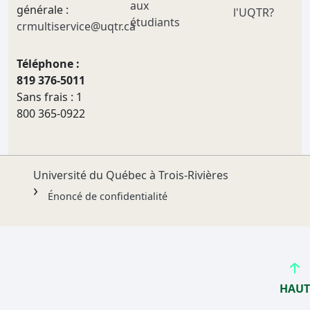
aux
générale :
l'UQTR?
étudiants
crmultiservice@uqtr.ca
Téléphone :
819 376-5011
Sans frais : 1
800 365-0922
Université du Québec à Trois-Rivières
Énoncé de confidentialité
HAUT