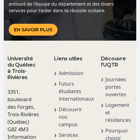
entouré de l'équipe du département et des divers
services pour t’aider dans ta réussite scolaire.
EN SAVOIR PLUS
Université
Liens utiles
Découvre
du Québec
l'UQTR
à Trois-
Admission
Rivières
Journées
Futurs
portes
étudiants
3351,
ouvertes
internationaux
boulevard
Logement
des Forges,
Découvrir
et
Trois-Rivières
nos
résidences
(Québec)
campus
G8Z 4M3
Pourquoi
Services
Information
choisir