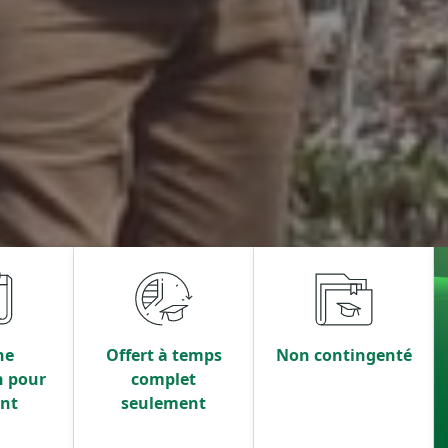
ne
Offert à temps
Non contingenté
n pour
complet
ant
seulement