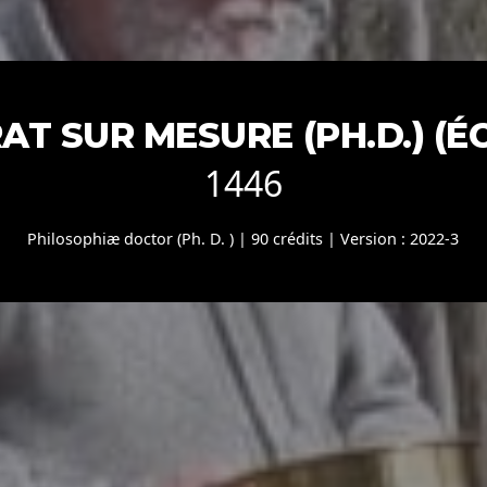
T SUR MESURE (PH.D.) (É
1446
Philosophiæ doctor (Ph. D. ) | 90 crédits | Version : 2022-3