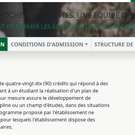
ROCHES INNOVANTES, UNE ÉQUIPE D
ST DE FORMER LES ÉCOLOGISTES ET LES GÉOGR
ON
CONDITIONS D'ADMISSION
STRUCTURE D
 quatre-vingt-dix (90) crédits qui répond à des
t à un étudiant la réalisation d'un plan de
t sur mesure assure le développement de
ipline ou un champ d'études, dans des situations
programme proposé par l'établissement ne
pour lesquels l'établissement dispose des
aires.