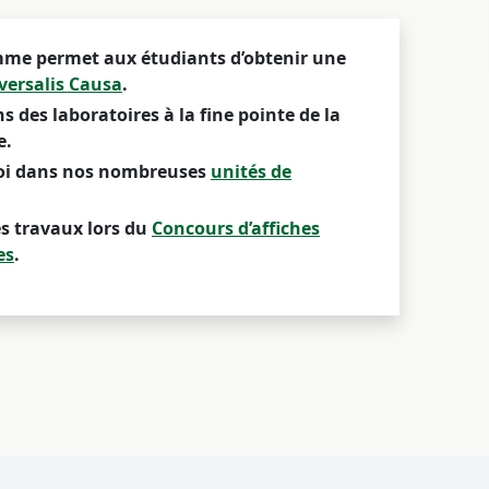
me permet aux étudiants d’obtenir une
versalis Causa
.
s des laboratoires à la fine pointe de la
e.
oi dans nos nombreuses
unités de
es travaux lors du
Concours d’affiches
es
.