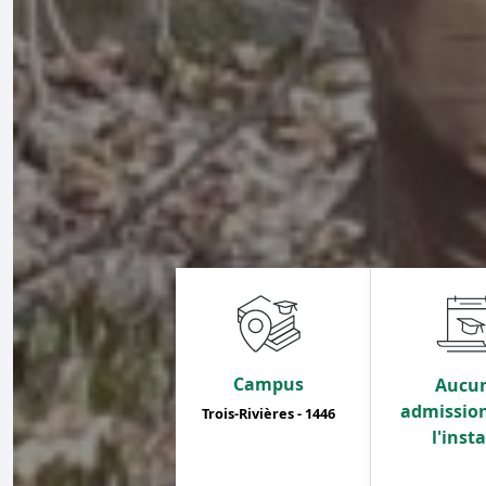
Campus
Aucu
admissio
Trois-Rivières - 1446
l'inst