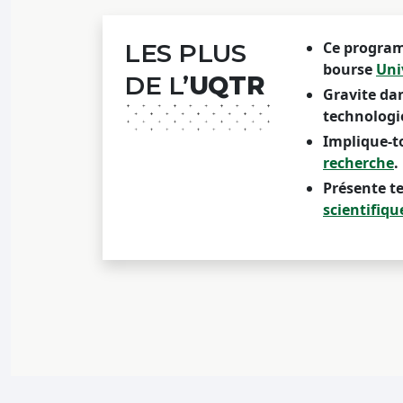
LES PLUS
Ce program
bourse
Uni
DE L’
UQTR
Gravite dan
technologi
Implique-t
recherche
.
Présente t
scientifiqu