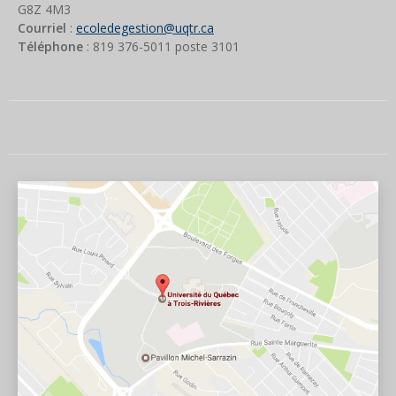
G8Z 4M3
Courriel
:
ecoledegestion@uqtr.ca
Téléphone
: 819 376-5011 poste
3101