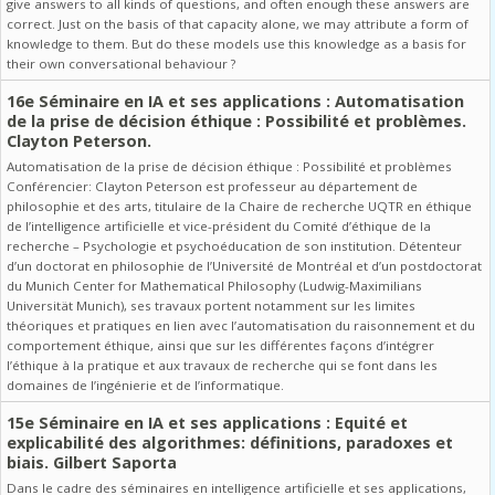
give answers to all kinds of questions, and often enough these answers are
correct. Just on the basis of that capacity alone, we may attribute a form of
knowledge to them. But do these models use this knowledge as a basis for
their own conversational behaviour ?
16e Séminaire en IA et ses applications : Automatisation
de la prise de décision éthique : Possibilité et problèmes.
Clayton Peterson.
Automatisation de la prise de décision éthique : Possibilité et problèmes
Conférencier: Clayton Peterson est professeur au département de
philosophie et des arts, titulaire de la Chaire de recherche UQTR en éthique
de l’intelligence artificielle et vice-président du Comité d’éthique de la
recherche – Psychologie et psychoéducation de son institution. Détenteur
d’un doctorat en philosophie de l’Université de Montréal et d’un postdoctorat
du Munich Center for Mathematical Philosophy (Ludwig-Maximilians
Universität Munich), ses travaux portent notamment sur les limites
théoriques et pratiques en lien avec l’automatisation du raisonnement et du
comportement éthique, ainsi que sur les différentes façons d’intégrer
l’éthique à la pratique et aux travaux de recherche qui se font dans les
domaines de l’ingénierie et de l’informatique.
15e Séminaire en IA et ses applications : Equité et
explicabilité des algorithmes: définitions, paradoxes et
biais. Gilbert Saporta
Dans le cadre des séminaires en intelligence artificielle et ses applications,