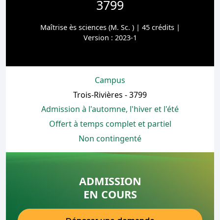
3799
Maîtrise ès sciences (M. Sc. ) | 45 crédits |
Version : 2023-1
Campus
Trois-Rivières - 3799
Admission à l'automne, l'hiver et l'été
Offert à temps complet et partiel
Non contingenté
ADMISSION
EN COURS