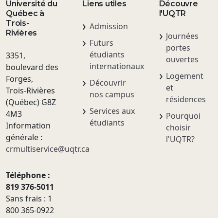
Université du
Liens utiles
Découvre
Québec à
l'UQTR
Trois-
Admission
Rivières
Journées
Futurs
portes
étudiants
3351,
ouvertes
internationaux
boulevard des
Logement
Forges,
Découvrir
et
Trois-Rivières
nos campus
résidences
(Québec) G8Z
Services aux
4M3
Pourquoi
étudiants
Information
choisir
générale :
l'UQTR?
crmultiservice@uqtr.ca
Téléphone :
819 376-5011
Sans frais : 1
800 365-0922