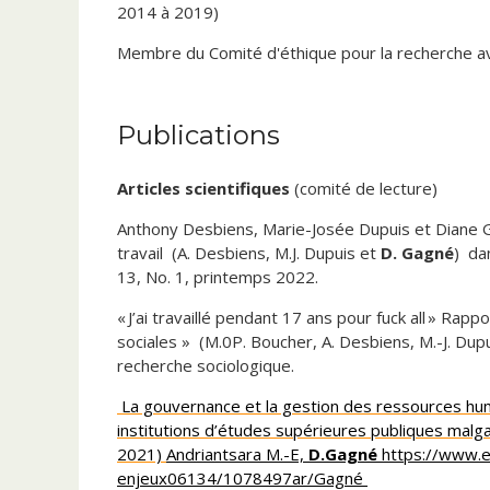
2014 à 2019)
Membre du Comité d'éthique pour la recherche a
Publications
Articles scientifiques
(comité de lecture)
Anthony Desbiens, Marie-Josée Dupuis et Diane Ga
travail (A. Desbiens, M.J. Dupuis et
D. Gagné
) da
13, No. 1, printemps 2022.
« J’ai travaillé pendant 17 ans pour fuck all » Rap
sociales » (M.0P. Boucher, A. Desbiens, M.-J. Dup
recherche sociologique.
La gouvernance et la gestion des ressources hum
institutions d’études supérieures publiques malg
2021)
Andriantsara M.-E,
D.Gagné
https://www.e
enjeux06134/1078497ar/Gagné