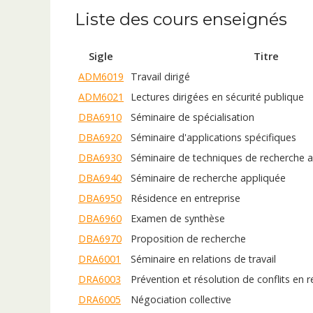
Liste des cours enseignés
Sigle
Titre
ADM6019
Travail dirigé
ADM6021
Lectures dirigées en sécurité publique
DBA6910
Séminaire de spécialisation
DBA6920
Séminaire d'applications spécifiques
DBA6930
Séminaire de techniques de recherche 
DBA6940
Séminaire de recherche appliquée
DBA6950
Résidence en entreprise
DBA6960
Examen de synthèse
DBA6970
Proposition de recherche
DRA6001
Séminaire en relations de travail
DRA6003
Prévention et résolution de conflits en re
DRA6005
Négociation collective