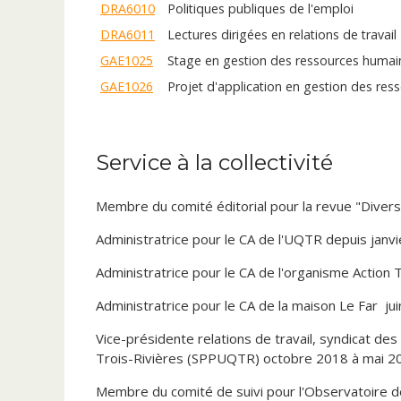
DRA6010
Politiques publiques de l'emploi
DRA6011
Lectures dirigées en relations de travail 
GAE1025
Stage en gestion des ressources humai
GAE1026
Projet d'application en gestion des res
GAE1027
Projet d'application en gestion des res
GRH6011
La méthodologie applicable à l'étude d
Service à la collectivité
GRH6015
Méthodologie de recherche appliquée e
MBA6012
Séminaire de rédaction
Membre du comité éditorial pour la revue "Divers
MBA6013
Activité de synthèse
Administratrice pour le CA de l'UQTR depuis janv
Administratrice pour le CA de l'organisme Actio
Administratrice pour le CA de la maison Le Far ju
Vice-présidente relations de travail, syndicat de
Trois-Rivières (SPPUQTR) octobre 2018 à mai 2
Membre du comité de suivi pour l'Observatoire 