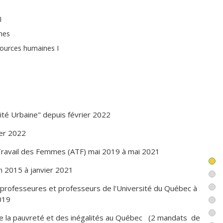
I
nes
sources humaines I
sources humaines II
e cas
n sécurité publique
ité Urbaine" depuis février 2022
ier 2022
n Travail des Femmes (ATF) mai 2019 à mai 2021
in 2015 à janvier 2021
s professeures et professeurs de l'Université du Québec à
019
de la pauvreté et des inégalités au Québec (2 mandats de