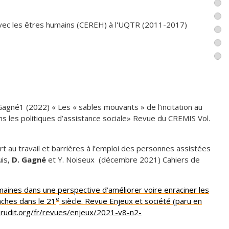
vec les êtres humains (CEREH) à l'UQTR (2011-2017)
gné1 (2022) « Les « sables mouvants » de l’incitation au
ns les politiques d’assistance sociale» Revue du CREMIS Vol.
port au travail et barrières à l’emploi des personnes assistées
uis,
D. Gagné
et Y. Noiseux (décembre 2021) Cahiers de
aines dans une perspective d’améliorer voire enraciner les
e
aches dans le 21
siècle. Revue Enjeux et société (paru en
rudit.org/fr/revues/enjeux/2021-v8-n2-