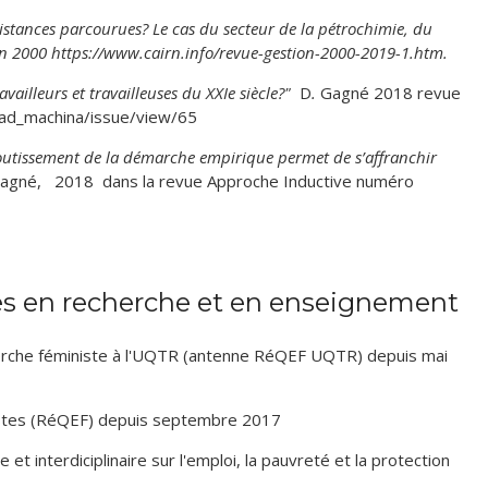
istances parcourues? Le cas du secteur de la pétrochimie, du
on 2000 https://www.cairn.info/revue-gestion-2000-2019-1.htm.
availleurs et travailleuses du XXIe siècle?"
D
.
Gagné 2018 revue
p/ad_machina/issue/view/65
outissement de la démarche empirique permet de s’affranchir
agné,
2018 dans la revue Approche Inductive numéro
mes d’égalité : quand le droit conforte les syndicats dans la
s de discriminations systémiques
. » Yerochewski et Gagné,
ustrielles relations, automne 2017
les en recherche et en enseignement
nsformation du devoir de représentation syndicale: quelques
erche féministe à l'UQTR (antenne RéQEF UQTR) depuis mai
»
» revue Canadian Labor and Employment Law Journal (CLELJ)
ntemps 2017
stes (RéQEF) depuis septembre 2017
utionnalisation du droit du travail : Naviguer en eau trouble…
bles spéciaux du Québec. » revue REMEST, Gagné
,
2016, Vol.
t interdiciplinaire sur l'emploi, la pauvreté et la protection