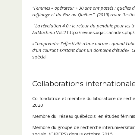
"Femmes « opérateur » 30 ans ont passés : quelles d
raffinage et du Gaz au Québec"
(2019) revue Gesti
"La révolution 4.0 : le retour du pendule pour les tr
AdMachina
Vol.2 http://revues.uqac.ca/index.ph
«Comprendre l’effectivité d’une norme : quand l’ab
d’un courant existant dans un domaine d’étude
» G
spécial
«
Nouvelles frontières de la relation d’emploi et nor
reproduction d’arrangements institutionnels source
numéro spécial revue Relations industrielles /ind
Collaborations internationa
«
Constitutionnalisation du droit du travail et tra
Co-fondatrice et membre du laboratoire de rech
questionnements concernant les clauses « orphelin
2020
Gagné et Dupuis, 20 No1, publication hiver/pri
Membre du réseau québécois en études fémini
«
Le mouvement syndical québécois face à la constit
Des précaires chez les protégés!
Le cas des consta
Membre du groupe de recherche interuniversitaire e
10 no 2, p.23-42.
sociale (GIREPS) depuis octobre 2015