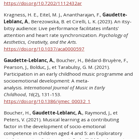
https://doi.org/10.7202/1112432ar
Kragness, H. E., Eitel, M. J., Anantharajan, F.,
Gaudette-
Leblanc, A
., Berezowska, B. et Cirelli, L. K. (2023). An itsy-
bitsy audience: Live performance facilitates infants’
attention and heart rate synchronization.
Psychology of
Aesthetics, Creativity, and the Arts
.
https://doi.org/10.1037/aca0000597
Gaudette-Leblanc, A.
, Boucher, H., Bédard-Bruyère, F.,
Pearson, J., Bolduc, J., et Tarabulsy, G. M. (2021).
Participation in an early childhood music programme and
socioemotional development: A meta-
analysis.
International Journal of Music in Early
Childhood
,
16
(2), 131-153.
https://doi.org/10.1386/ijmec_00032_1
Boucher, H.,
Gaudette-Leblanc, A.
, Raymond, J., et
Peters, V. (2021). Musical learning as a contributing
factor in the development of socio-emotional
competence in children aged 4 and 5: an Exploratory