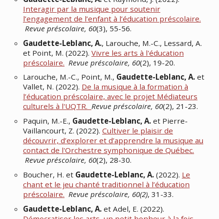
Interagir par la musique pour soutenir
l’engagement de l’enfant à l’éducation préscolaire.
Revue préscolaire, 60
(3), 55-56.
Gaudette-Leblanc, A.
, Larouche, M.-C., Lessard, A.
et Point, M. (2022).
Vivre les arts à l'éducation
préscolaire.
Revue préscolaire, 60
(2), 19-20.
Larouche, M.-C., Point, M.,
Gaudette-Leblanc, A.
et
Vallet, N. (2022).
De la musique à la formation à
l’éducation préscolaire, avec le projet Médiateurs
culturels à l'UQTR.
Revue préscolaire, 60
(2), 21-23.
Paquin, M.-E.,
Gaudette-Leblanc, A.
et Pierre-
Vaillancourt, Z. (2022).
Cultiver le plaisir de
découvrir, d’explorer et d’apprendre la musique au
contact de l'Orchestre symphonique de Québec.
Revue préscolaire, 60
(2), 28-30.
Boucher, H. et
Gaudette-Leblanc, A.
(2022).
Le
chant et le jeu chanté traditionnel à l’éducation
préscolaire.
Revue préscolaire, 60(2)
, 31-33.
Gaudette-Leblanc, A.
et Adel, E. (2022).
Démocratiser les arts, un petit bonheur à la fois.