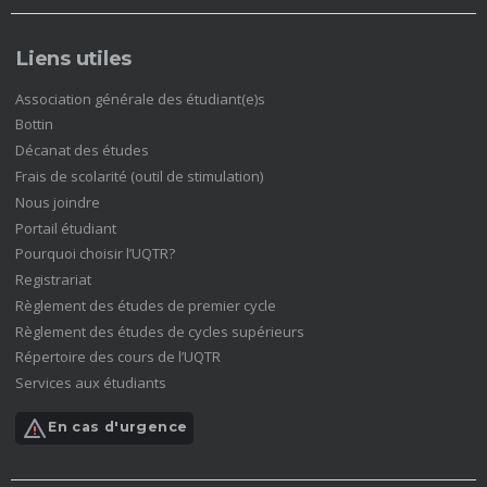
Liens utiles
(nouvelle
Association générale des étudiant(e)s
fenêtre)
(nouvelle
Bottin
fenêtre)
(nouvelle
Décanat des études
fenêtre)
(nouvelle
Frais de scolarité (outil de stimulation)
fenêtre)
(nouvelle
Nous joindre
fenêtre)
(nouvelle
Portail étudiant
fenêtre)
(nouvelle
Pourquoi choisir l’UQTR?
fenêtre)
(nouvelle
Registrariat
fenêtre)
(nouvelle
Règlement des études de premier cycle
fenêtre)
(nouvelle
Règlement des études de cycles supérieurs
fenêtre)
(nouvelle
Répertoire des cours de l’UQTR
fenêtre)
(nouvelle
Services aux étudiants
fenêtre)
(nouvelle
fenêtre)
En cas d'urgence