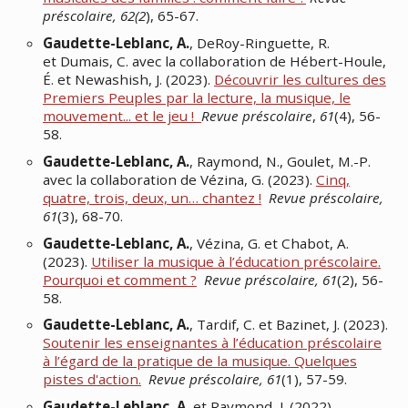
préscolaire, 62(2
), 65-67.
Gaudette-Leblanc, A.
, DeRoy-Ringuette, R.
et Dumais, C. avec la collaboration de Hébert-Houle,
É. et Newashish, J. (2023).
Découvrir les cultures des
Premiers Peuples par la lecture, la musique, le
mouvement... et le jeu !
Revue préscolaire
,
61
(4), 56-
58.
Gaudette-Leblanc, A.
, Raymond, N., Goulet, M.-P.
avec la collaboration de Vézina, G. (2023).
Cinq,
quatre, trois, deux, un… chantez !
Revue préscolaire,
61
(3), 68-70.
Gaudette-Leblanc, A.
, Vézina, G. et Chabot, A.
(2023).
Utiliser la musique à l’éducation préscolaire.
Pourquoi et comment ?
Revue préscolaire, 61
(2), 56-
58.
Gaudette-Leblanc, A.
, Tardif, C. et Bazinet, J. (2023).
Soutenir les enseignantes à l’éducation préscolaire
à l’égard de la pratique de la musique. Quelques
pistes d'action.
Revue préscolaire, 61
(1), 57-59.
Gaudette-Leblanc, A.
et Raymond, J. (2022).