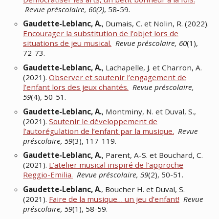
Revue préscolaire, 60(2)
, 58-59.
Gaudette-Leblanc, A.
, Dumais, C. et Nolin, R. (2022).
Encourager la substitution de l’objet lors de
situations de jeu musical.
Revue préscolaire, 60
(1),
72-73.
Gaudette-Leblanc, A.
, Lachapelle, J. et Charron, A.
(2021).
Observer et soutenir l’engagement de
l’enfant lors des jeux chantés.
Revue préscolaire,
59
(4), 50-51.
Gaudette-Leblanc, A.
, Montminy, N. et Duval, S.,
(2021).
Soutenir le développement de
l’autorégulation de l’enfant par la musique.
Revue
préscolaire, 59
(3), 117-119.
Gaudette-Leblanc, A.
, Parent, A-S. et Bouchard, C.
(2021).
L’atelier musical inspiré de l’approche
Reggio-Emilia.
Revue préscolaire, 59
(2), 50-51
.
Gaudette-Leblanc, A
., Boucher H. et Duval, S.
(2021).
Faire de la musique… un jeu d’enfant!
Revue
préscolaire, 59
(1), 58-59.