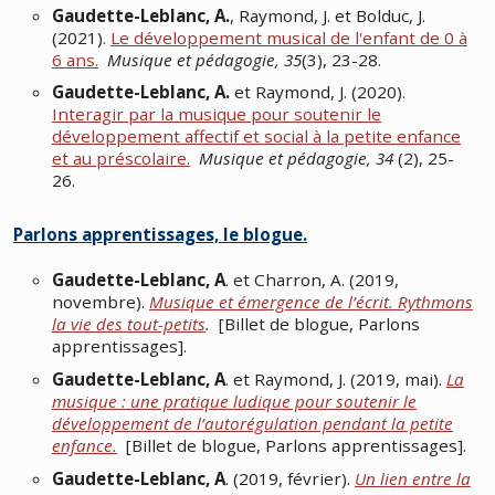
Gaudette-Leblanc, A.
, Raymond, J. et Bolduc, J.
(2021).
Le développement musical de l'enfant de 0 à
6 ans.
Musique et pédagogie, 35
(3), 23-28.
Gaudette-Leblanc, A.
et Raymond, J. (2020).
Interagir par la musique pour soutenir le
développement affectif et social à la petite enfance
et au préscolaire.
Musique et pédagogie, 34
(2), 25-
26.
Parlons apprentissages, le blogue.
Gaudette-Leblanc, A
. et Charron, A. (2019,
novembre).
Musique et émergence de l’écrit. Rythmons
la vie des tout-petits
.
[Billet de blogue, Parlons
apprentissages].
Gaudette-Leblanc, A
. et Raymond, J. (2019, mai).
La
musique : une pratique ludique pour soutenir le
développement de l’autorégulation pendant la petite
enfance.
[Billet de blogue, Parlons apprentissages].
Gaudette-Leblanc, A
. (2019, février).
Un lien entre la