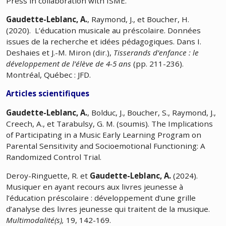
Press in collaboration with ISME.
Gaudette-Leblanc, A.
, Raymond, J., et Boucher, H.
(2020).
L’éducation musicale au préscolaire. Données
issues de la recherche et idées pédagogiques. Dans I.
Deshaies et J.-M. Miron (dir.),
Tisserands d’enfance : le
développement de l’élève de 4-5 ans
(pp. 211-236).
Montréal, Québec : JFD.
Articles scientifiques
Gaudette-Leblanc, A.
, Bolduc, J., Boucher, S., Raymond, J.,
Creech, A., et Tarabulsy, G. M. (soumis).
The Implications
of Participating in a Music Early Learning Program on
Parental Sensitivity and Socioemotional Functioning: A
Randomized Control Trial.
Deroy-Ringuette, R. et
Gaudette-Leblanc, A.
(2024).
Musiquer en ayant recours aux livres jeunesse à
l’éducation préscolaire : développement d’une grille
d’analyse des livres jeunesse qui traitent de la musique.
Multimodalité(s),
19, 142-169.