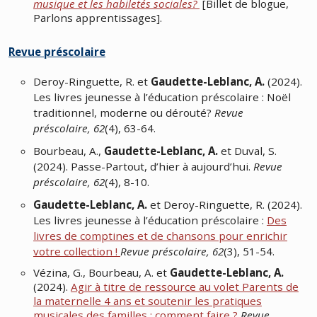
musique et les habiletés sociales?
[Billet de blogue,
Parlons apprentissages].
Revue préscolaire
Deroy-Ringuette, R. et
Gaudette-Leblanc, A.
(2024).
Les livres jeunesse à l’éducation préscolaire : Noël
traditionnel, moderne ou dérouté?
Revue
préscolaire, 62
(4), 63-64.
Bourbeau, A.,
Gaudette-Leblanc, A.
et Duval, S.
(2024). Passe-Partout, d’hier à aujourd’hui.
Revue
préscolaire, 62
(4), 8-10.
Gaudette-Leblanc, A.
et Deroy-Ringuette, R. (2024).
Les livres jeunesse à l’éducation préscolaire :
Des
livres de comptines et de chansons pour enrichir
votre collection !
Revue préscolaire, 62
(3), 51-54.
Vézina, G., Bourbeau, A. et
Gaudette-Leblanc, A.
(2024).
Agir à titre de ressource au volet Parents de
la maternelle 4 ans et soutenir les pratiques
musicales des familles : comment faire ?
Revue