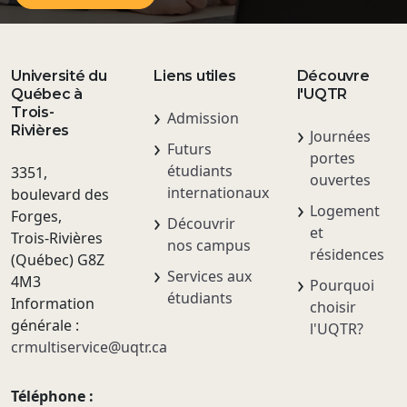
Université du
Liens utiles
Découvre
Québec à
l'UQTR
Trois-
Admission
Rivières
Journées
Futurs
portes
étudiants
3351,
ouvertes
internationaux
boulevard des
Logement
Forges,
Découvrir
et
Trois-Rivières
nos campus
résidences
(Québec) G8Z
Services aux
4M3
Pourquoi
étudiants
Information
choisir
générale :
l'UQTR?
crmultiservice@uqtr.ca
Téléphone :