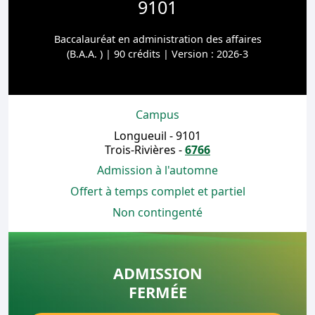
9101
Baccalauréat en administration des affaires
(B.A.A. ) | 90 crédits | Version : 2026-3
Campus
Longueuil - 9101
Trois-Rivières -
6766
Admission à l'automne
Offert à temps complet et partiel
Non contingenté
ADMISSION
FERMÉE