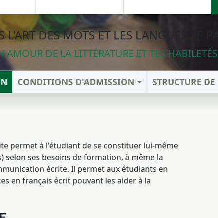
S L'ART DES MOTS ET LES LANGUES TE 
 AMOUR DE LA LITTÉRATURE ET TES HABILET
ON
CONDITIONS D'ADMISSION
STRUCTURE D
e permet à l'étudiant de se constituer lui-même
) selon ses besoins de formation, à même la
mmunication écrite. Il permet aux étudiants en
en français écrit pouvant les aider à la
E