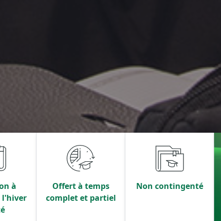
on à
Offert à temps
Non contingenté
l'hiver
complet et partiel
té