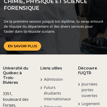
CHIMIE, PHYSIQUE ET SCIENCE
FORENSIQUE
De ta première session jusqu’à ton diplôme, tu seras entouré
de l'équipe du département et des divers services pour
t’aider dans ta réussite scolaire.
EN SAVOIR PLUS
Université du
Liens utiles
Découvre
Québec à
l'UQTR
Trois-
Admission
Rivières
Journées
Futurs
portes
étudiants
3351,
ouvertes
internationaux
boulevard des
Logement
Forges,