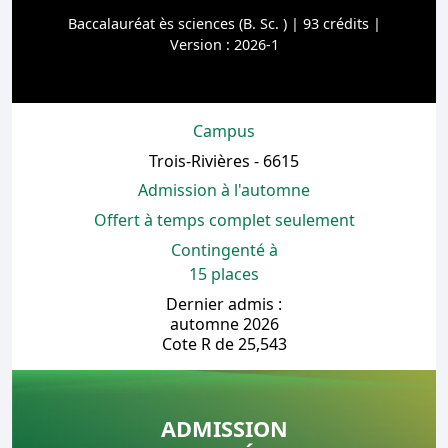
Baccalauréat ès sciences (B. Sc. ) | 93 crédits |
Version : 2026-1
Campus
Trois-Rivières - 6615
Admission à l'automne
Offert à temps complet seulement
Contingenté à
15 places
Dernier admis :
automne 2026
Cote R de 25,543
ADMISSION