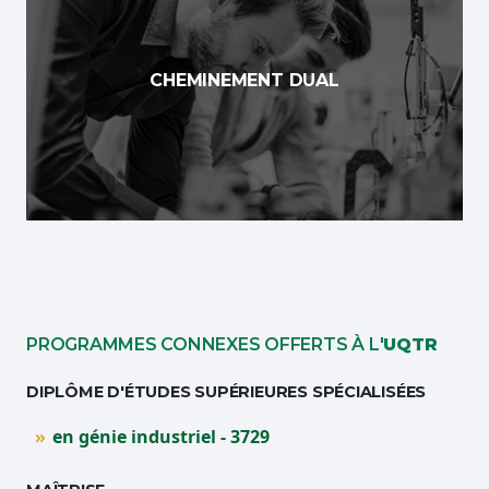
Apprends dans un contexte réel et
authentique
Ta formation se passe à près de
50% en
CHEMINEMENT DUAL
entreprise
PROGRAMMES CONNEXES OFFERTS À L'
UQTR
DIPLÔME D'ÉTUDES SUPÉRIEURES SPÉCIALISÉES
en génie industriel - 3729