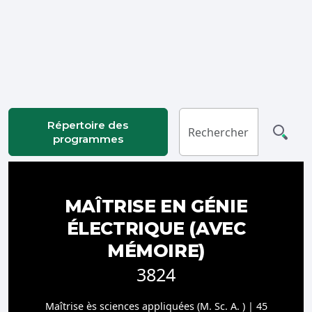
Connexion
Répertoire des
programmes
MAÎTRISE EN GÉNIE
ÉLECTRIQUE (AVEC
MÉMOIRE)
3824
Maîtrise ès sciences appliquées (M. Sc. A. ) | 45