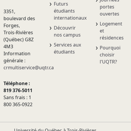
Futurs
portes
étudiants
3351,
ouvertes
internationaux
boulevard des
Logement
Forges,
Découvrir
et
Trois-Rivières
nos campus
résidences
(Québec) G8Z
Services aux
4M3
Pourquoi
étudiants
Information
choisir
générale :
l'UQTR?
crmultiservice@uqtr.ca
Téléphone :
819 376-5011
Sans frais : 1
800 365-0922
Université du Québec à Trois-Rivières