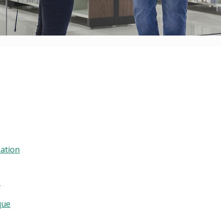
sation
s
que