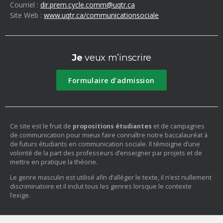
Courriel :
dir.prem.cycle.comm@uqtr.ca
Site Web :
www.uqtr.ca/communicationsociale
Je
veux m’inscrire
Formulaire d'admission
(nouvelle
fenêtre)
Ce site est le fruit de
propositions étudiantes
et de campagnes
de communication pour mieux faire connaître notre baccalauréat à
de futurs étudiants en communication sociale. Il témoigne d’une
volonté de la part des professeurs d’enseigner par projets et de
mettre en pratique la théorie.
Le genre masculin est utilisé afin d’alléger le texte, il n’est nullement
discriminatoire et il inclut tous les genres lorsque le contexte
l’exige.