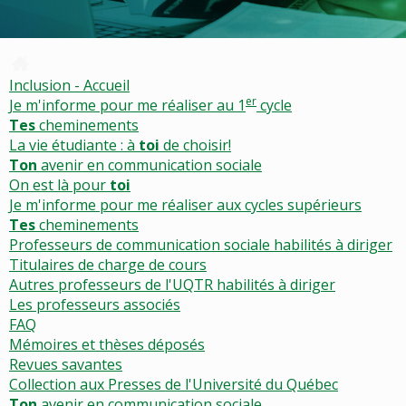
Inclusion - Accueil
er
premier
Je m'informe pour me réaliser au
1
cycle
Tes
cheminements
La vie étudiante : à
toi
de choisir!
Ton
avenir en communication sociale
On est là pour
toi
Je m'informe pour me réaliser aux cycles supérieurs
Tes
cheminements
Professeurs de communication sociale habilités à diriger
Titulaires de charge de cours
Autres professeurs de l'UQTR habilités à diriger
Les professeurs associés
FAQ
Mémoires et thèses déposés
Revues savantes
Collection aux Presses de l'Université du Québec
Ton
avenir en communication sociale