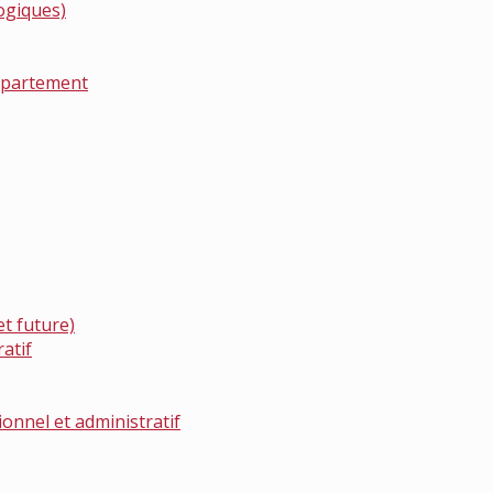
ogiques)
épartement
et future)
atif
onnel et administratif