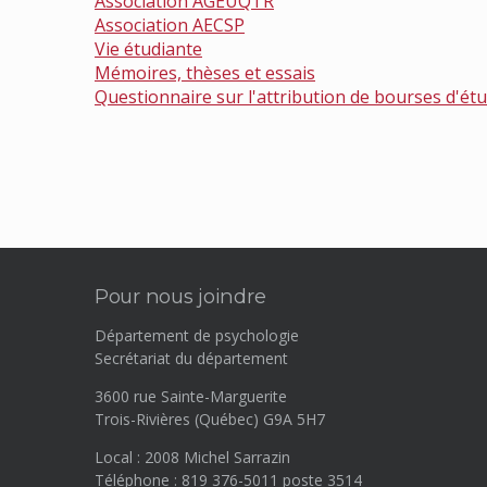
Association AGEUQTR
Association AECSP
Vie étudiante
Mémoires, thèses et essais
Questionnaire sur l'attribution de bourses d'ét
Pour nous joindre
Département de psychologie
Secrétariat du département
3600 rue Sainte-Marguerite
Trois-Rivières (Québec) G9A 5H7
Local : 2008 Michel Sarrazin
Téléphone : 819 376-5011 poste 3514