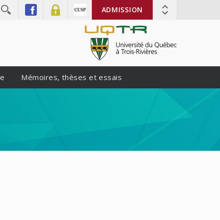
ADMISSION
te
Mémoires, thèses et essais