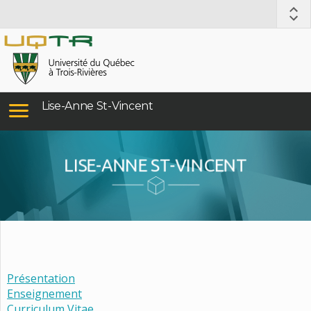
Lise-Anne St-Vincent
LISE-ANNE ST-VINCENT
Présentation
Enseignement
Curriculum Vitae