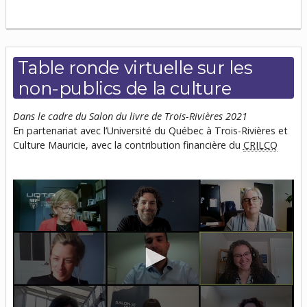
seconds
of
58
minutes,
11
Table ronde virtuelle sur les
seconds
non-publics de la culture
Dans le cadre du Salon du livre de Trois-Rivières 2021
En partenariat avec l’Université du Québec à Trois-Rivières et
Culture Mauricie, avec la contribution financière du
CRILCQ