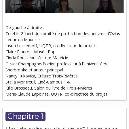
0
seconds
of
De gauche à droite :
48
minutes,
Colette Gilbert du comité de protection des oeuvres d’Ozias
54
Leduc en Mauricie
seconds
Jason Luckerhoff, UQTR, co-directeur du projet
Claire Plourde, Musée Pop
Cindy Rousseau, Culture Mauricie
Olivier Champagne-Poirier, professeur à l'Université de
Sherbrooke et auteur principal
Nancy Kukovika, Culture Trois-Rivières
Stella Montreuil, Ciné-Campus T-R
Julie Brosseau, Salon du livre de Trois-Rivières
Marie-Claude Lapointe, UQTR, co-directrice du projet
Chapitre 1