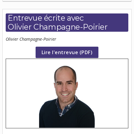
Entrevue écrite avec
Olivier Champagne-Poirier
Olivier Champagne-Poirier
(nouvelle
Lire l'entrevue (PDF)
fenêtre)
(n
fe