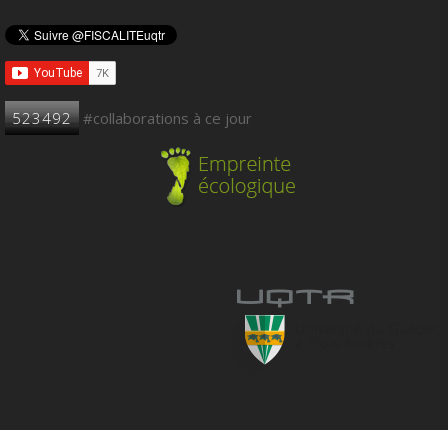
523492
#collaborations à ce jour