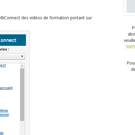
telliConnect des vidéos de formation portant sur
P
abo
veuil
500
Pour
de