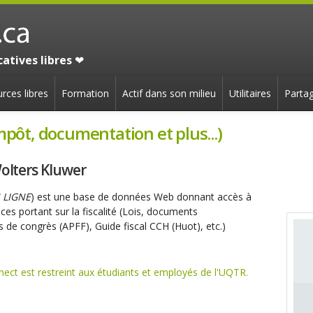
atives libres
❤
rces libres
Formation
Actif dans son milieu
Utilitaires
Partag
impôt, documentation et plus...)
Wolters Kluwer
 LIGNE
) est une base de données Web donnant accès à
es portant sur la fiscalité (Lois, documents
 de congrès (APFF), Guide fiscal CCH (Huot), etc.)
nect est restreint aux étudiants et employés de l'UQTR.