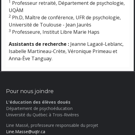
1
Professeur retraité, Département de psychologie,
UQÀM
2
Ph.D, Maître de conférence, UFR de psychologie,
Université de Toulouse - Jean Jaurès
3
Professeure, Institut Libre Marie Haps
Assistants de recherche :
Jeanne Lagacé-Leblanc,
Isabelle Martineau-Crète, Véronique Primeau et
Anna-Ève Tanguay.
Pour nous joindre
L'éducation des élèves doués
Département de psychoéducation
Université du Québec à Trois-Rivières
Line Massé, professeure responsable du projet
Line.Masse@uqtr.ca