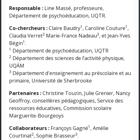
Responsable :
Line Massé, professeure,
Département de psychoéducation, UQTR.
1
1
Co-chercheurs :
Claire Baudry
, Caroline Couture
,
2
3
Claudia Verret
Marie-France Nadeau
, et Jean-Yves
1
Bégin
.
1
Département de psychoéducation, UQTR
2
Département des sciences de l’activité physique,
UQÀM
3
Département d'enseignement au préscolaire et au
primaire, Université de Sherbrooke
Partenaires :
Christine Touzin, Julie Grenier, Nancy
Geoffroy, conseillères pédagogiques, Service des
ressources éducatives, Commission scolaire
Marguerite-Bourgeoys
1
Collaborateurs :
Françoys Gagné
, Amélie
2
3
Courtinat
, Sophie Brasseur
.