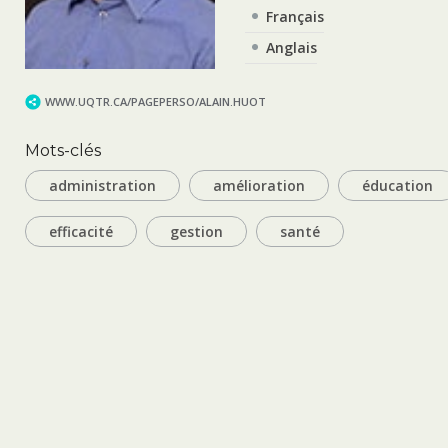
Français
Anglais
WWW.UQTR.CA/PAGEPERSO/ALAIN.HUOT
Mots-clés
administration
amélioration
éducation
efficacité
gestion
santé