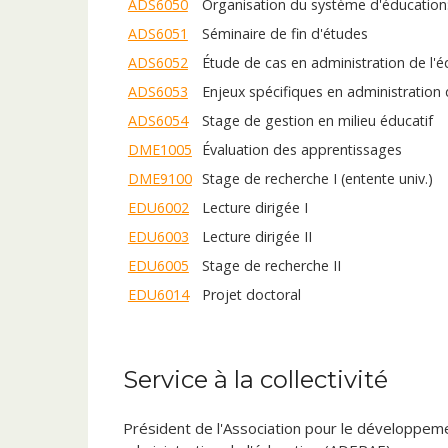
ADS6050
Organisation du système d'éducation
ADS6051
Séminaire de fin d'études
ADS6052
Étude de cas en administration de l'é
ADS6053
Enjeux spécifiques en administration 
ADS6054
Stage de gestion en milieu éducatif
DME1005
Évaluation des apprentissages
DME9100
Stage de recherche I (entente univ.)
EDU6002
Lecture dirigée I
EDU6003
Lecture dirigée II
EDU6005
Stage de recherche II
EDU6014
Projet doctoral
EDU6018
Activité de lectures dirigées
EDU9000
Système éducatif du Québec
Service à la collectivité
PDG1026
Organisation de l'éducation au Québ
SRE6011
Introduction à la recherche-action
Président de l'Association pour le développem
SRE6012
Démarche de résolution de problèm