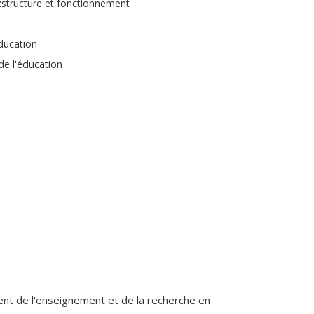
:structure et fonctionnement
ducation
de l'éducation
ec
ent de l'enseignement et de la recherche en
e