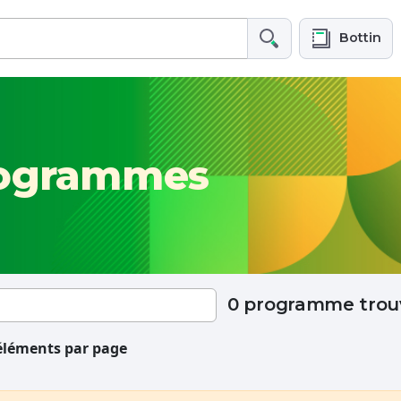
Bottin
rogrammes
0 programme trou
éléments par page