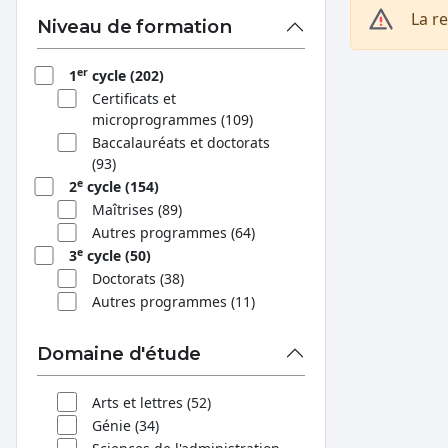
La r
Niveau de formation
er
1
cycle (202)
Certificats et
microprogrammes (109)
Baccalauréats et doctorats
(93)
e
2
cycle (154)
Maîtrises (89)
Autres programmes (64)
e
3
cycle (50)
Doctorats (38)
Autres programmes (11)
Domaine d'étude
Arts et lettres (52)
Génie (34)