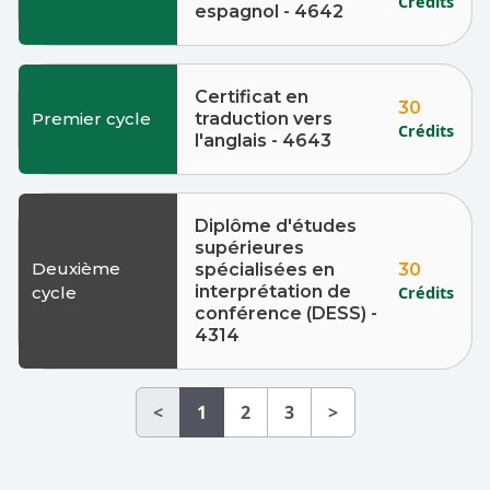
Crédits
espagnol - 4642
Certificat en
30
Premier cycle
traduction vers
Crédits
l'anglais - 4643
Diplôme d'études
supérieures
Deuxième
30
spécialisées en
interprétation de
Crédits
cycle
conférence (DESS) -
4314
<
1
2
3
>