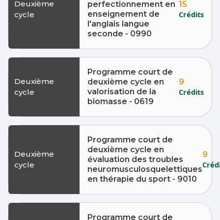
Deuxième
15
perfectionnement en
enseignement de
Crédits
cycle
l'anglais langue
seconde - 0990
Programme court de
Deuxième
9
deuxième cycle en
valorisation de la
Crédits
cycle
biomasse - 0619
Programme court de
deuxième cycle en
Deuxième
9
évaluation des troubles
Créd
cycle
neuromusculosquelettiques
en thérapie du sport - 9010
Programme court de