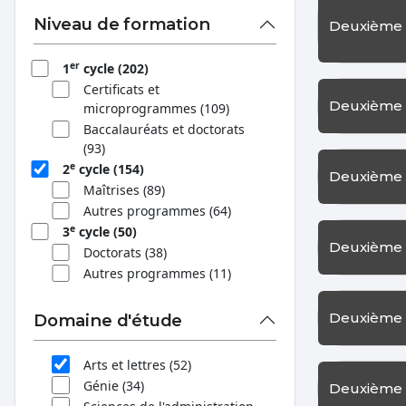
Niveau de formation
Deuxième 
er
1
cycle (202)
Certificats et
Deuxième 
microprogrammes (109)
Baccalauréats et doctorats
(93)
e
2
cycle (154)
Deuxième 
Maîtrises (89)
Autres programmes (64)
e
3
cycle (50)
Deuxième 
Doctorats (38)
Autres programmes (11)
Deuxième 
Domaine d'étude
Arts et lettres (52)
Génie (34)
Deuxième 