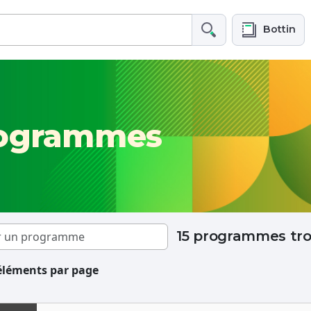
Bottin
rogrammes
15 programmes tr
éléments par page