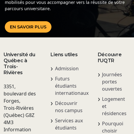
mobilisés pour vous accompagner vers la réussite de votre
parcours universitaire.
EN SAVOIR PLUS
Université du
Liens utiles
Découvre
Québec à
l'UQTR
Trois-
Admission
Rivières
Journées
Futurs
portes
étudiants
3351,
ouvertes
internationaux
boulevard des
Logement
Forges,
Découvrir
et
Trois-Rivières
nos campus
résidences
(Québec) G8Z
Services aux
4M3
Pourquoi
étudiants
Information
choisir