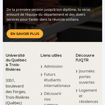
De ta première session jusqu’à ton diplôme, tu seras
entouré de l'équipe du département et des divers
services pour t’aider dans ta réussite scolaire.
EN SAVOIR PLUS
Université
Liens utiles
Découvre
du Québec
l'UQTR
à Trois-
Admission
Rivières
Journées
Futurs
portes
étudiants
3351,
ouvertes
internationaux
boulevard
Logement
des Forges,
Découvrir
et
Trois-Rivières
nos
résidences
(Québec)
campus