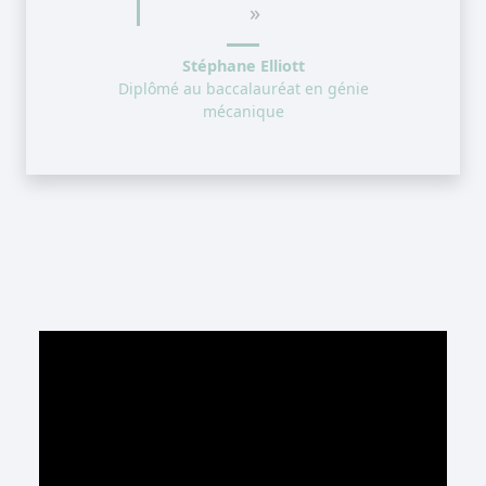
»
Stéphane Elliott
Diplômé au baccalauréat en génie
mécanique