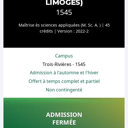
LIMOGES)
1545
Maîtrise ès sciences appliquées (M. Sc. A. ) | 45
crédits | Version : 2022-2
Campus
Trois-Rivières - 1545
Admission à l'automne et l'hiver
Offert à temps complet et partiel
Non contingenté
ADMISSION
FERMÉE