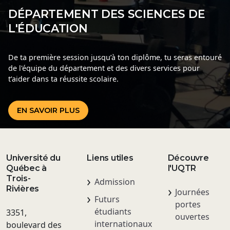
DÉPARTEMENT DES SCIENCES DE
L'ÉDUCATION
De ta première session jusqu’à ton diplôme, tu seras entouré
de l'équipe du département et des divers services pour
t’aider dans ta réussite scolaire.
EN SAVOIR PLUS
Université du
Liens utiles
Découvre
Québec à
l'UQTR
Trois-
Admission
Rivières
Journées
Futurs
portes
étudiants
3351,
ouvertes
internationaux
boulevard des