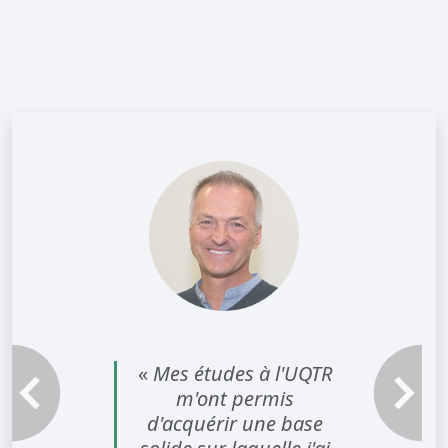
«
Mes études à l'UQTR
m'ont permis
Témoignage précédent
Témoignag
d'acquérir une base