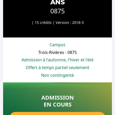
ANS
0875
| 15 crédits | Version : 2018-3
Campus
Trois-Rivières - 0875
Admission à l'automne, l'hiver et l'été
Offert à temps partiel seulement
Non contingenté
ADMISSION
EN COURS