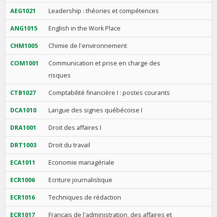
AEG1021
Leadership : théories et compétences
ANG1015
English in the Work Place
CHM1005
Chimie de l'environnement
COM1001
Communication et prise en charge des
risques
CTB1027
Comptabilité financière I : postes courants
DCA1010
Langue des signes québécoise I
DRA1001
Droit des affaires I
DRT1003
Droit du travail
ECA1011
Economie managériale
ECR1006
Ecriture journalistique
ECR1016
Techniques de rédaction
ECR1017
Français de l'administration, des affaires et