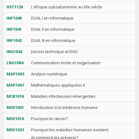
HST1126
L'Afrique subsaharienne au XXe siècle
INF1040
DUAL I en informatique
INF1041
DUAL II en informatique
INF1042
DUAL III en informatique
ING1042
Dessin technique et DAO
LNG1084
Communication écrite et vulgarisation
MAP1003
Analyse numérique
MAP1007
Mathématiques appliquées II
MCB1016
Maladies infectieuses émergentes
MED1001
Introduction à la médecine humaine
MED1016
Pourquoi le cancer?
MED1023
Pourquoi les maladies humaines existent
et comment les prévenir?