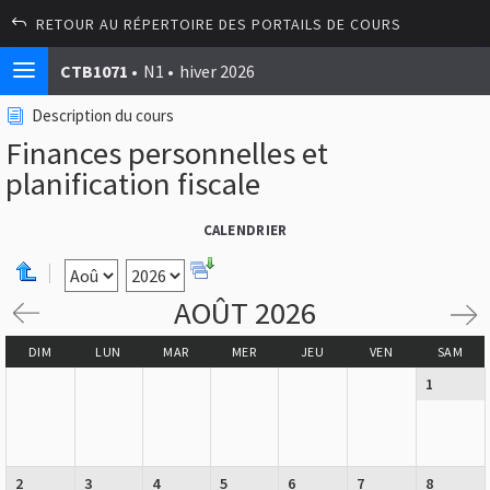
RETOUR AU RÉPERTOIRE DES PORTAILS DE COURS
CTB1071
N1
hiver 2026
Description du cours
Finances personnelles et
planification fiscale
CALENDRIER
AOÛT 2026
DIM
LUN
MAR
MER
JEU
VEN
SAM
1
2
3
4
5
6
7
8