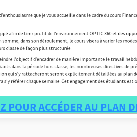
d’enthousiasme que je vous accueille dans le cadre du cours Financ
oppé afin de tirer profit de l’environnement OPTIC
360
et des oppo
 En somme, dans son déroulement, le cours visera à varier les modes
rs classe de façon plus structurée.
tteindre l’objectif d’encadrer de manière importante le travail heb
iants dans la période hors classe, les nombreuses directives de pr
on qui s’y rattacheront seront explicitement détaillées au plan de 
vra s’y référer chaque semaine. Cet engagement des étudiants est o
Z POUR ACCÉDER AU PLAN D