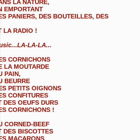
ANS LA NATURE,
N EMPORTANT
ES PANIERS,
DES BOUTEILLES,
DES
T LA RADIO !
sic...LA-LA-LA...
ES CORNICHONS
E LA MOUTARDE
U PAIN,
U BEURRE
ES PETITS OIGNONS
ES CONFITURES
T DES OEUFS DURS
ES CORNICHONS !
U CORNED-BEEF
T DES BISCOTTES
ES MACARONS