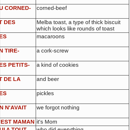
U CORNED-
corned-beef
T DES
Melba toast, a type of thick biscuit
which looks like rounds of toast
ES
macaroons
N TIRE-
a cork-screw
ES PETITS-
a kind of cookies
T DE LA
and beer
ES
pickles
N N'AVAIT
we forgot nothing
'EST MAMAN
it's Mom
UI A TOUT
who did everything