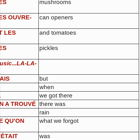
ES
mushrooms
ES OUVRE-
can openers
T LES
and tomatoes
ES
pickles
usic...LA-LA-
AIS
but
when
,
we got there
N A TROUVÉ
there was
rain
E QU'ON
what we forgot
'ÉTAIT
was