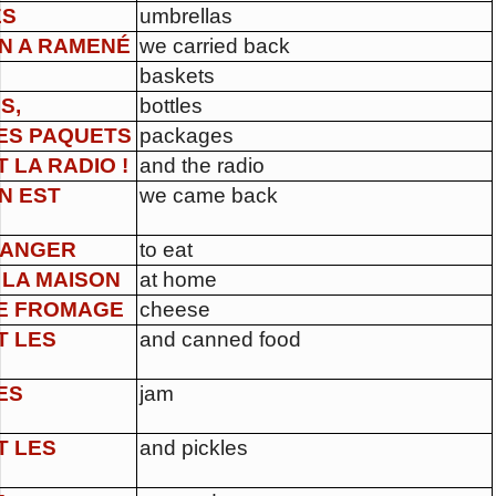
ES
umbrellas
N A RAMENÉ
we carried back
baskets
S,
bottles
ES PAQUETS
packages
T LA RADIO !
and the radio
N EST
we came back
ANGER
to eat
 LA MAISON
at home
E FROMAGE
cheese
T LES
and canned food
ES
jam
T LES
and pickles