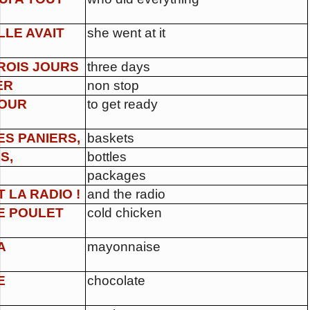
LLE AVAIT
she went at it
ROIS JOURS
three days
ER
non stop
OUR
to get ready
ES PANIERS,
baskets
S,
bottles
packages
T LA RADIO !
and the radio
E POULET
cold chicken
A
mayonnaise
E
chocolate