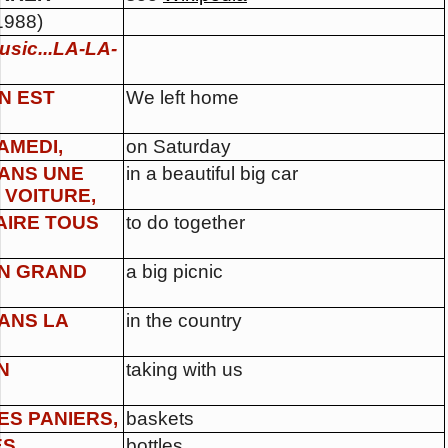
1988)
usic...LA-LA-
N EST
We left home
AMEDI,
on Saturday
ANS UNE
in a beautiful big car
 VOITURE,
AIRE TOUS
to do together
N GRAND
a big picnic
ANS LA
in the country
N
taking with us
ES PANIERS,
baskets
S,
bottles