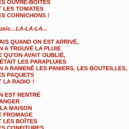
ES OUVRE-BOÎTES
T LES TOMATES
ES CORNICHONS !
sic...LA-LA-LA...
AIS
QUAND
ON EST ARRIVÉ,
N A TROUVÉ
LA PLUIE
E QU'ON AVAIT OUBLIÉ,
'ÉTAIT
LES PARAPLUIES
N A RAMENÉ
LES PANIERS,
LES BOUTEILLES,
ES PAQUETS
T LA RADIO !
N EST RENTRÉ
ANGER
 LA MAISON
E FROMAGE
T LES BOÎTES
ES CONFITURES