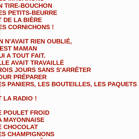
N TIRE-BOUCHON
ES PETITS-BEURRE
T DE LA BIÈRE
ES CORNICHONS !
N N'AVAIT RIEN OUBLIÉ,
'EST MAMAN
UI A TOUT FAIT.
LLE AVAIT TRAVAILLÉ
ROIS JOURS
SANS S'ARRÊTER
OUR PRÉPARER
ES PANIERS,
LES BOUTEILLES,
LES PAQUETS
T LA RADIO !
E POULET FROID
A MAYONNAISE
E CHOCOLAT
ES CHAMPIGNONS