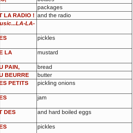
packages
T LA RADIO !
and the radio
usic...LA-LA-
ES
pickles
E LA
mustard
U PAIN,
bread
U BEURRE
butter
ES PETITS
pickling onions
ES
jam
T DES
and hard boiled eggs
ES
pickles