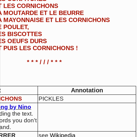
T LES CORNICHONS
A MOUTARDE
ET LE BEURRE
A MAYONNAISE
ET LES CORNICHONS
E POULET,
ES BISCOTTES
ES OEUFS DURS
T PUIS LES CORNICHONS !
* * * / / / * * *
t
Annotation
ICHONS
PICKLES
ong by Nino
ing the text.
ords you don't
and.
ERRER
see
Wikipedia