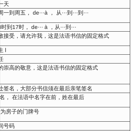
一天
一到周五， de···à ， 从···到···到···
时到17时， de··· à ，从···到···
敬接受，请允许我，这是法语书信的固定格式
 l
任
的崇高的敬意，这是法语书信的固定格式
处签名，大部分书信须在最后亲笔签名
 名， 在法语中名字在前，姓在最后
0 为房子的门牌号
间号码