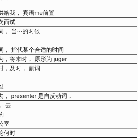
供给我， 宾语me前置
次面试
词， 当···的时候
词， 指代某个合适的时间
为，将来时， 原形为 juger
时，及时， 副词
以
去， presenter 是自反动词，
， 去
的
公室
论何时