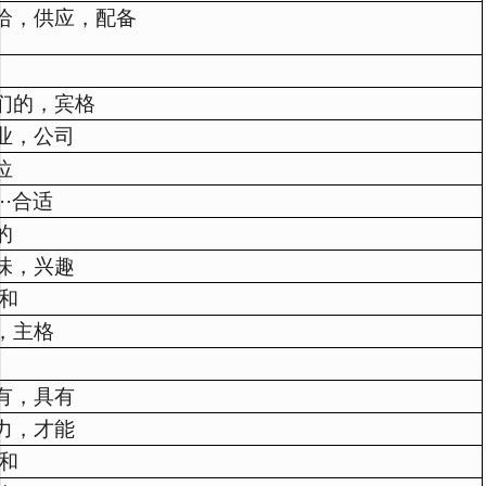
给，供应，配备
们的，宾格
业，公司
位
··合适
的
味，兴趣
 和
，主格
有，具有
力，才能
 和