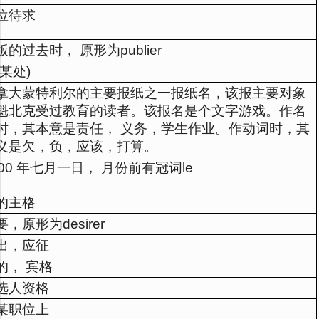
位待求
版的过去时， 原形为publier
(某处)
拿大蒙特利尔的主要报纸之一报纸名，该报主要对象
魁北克受过教育的读者。该报名是个文字游戏。作名
时，其本意是责任， 义务，学生作业。作动词时，其
义是欠，负，应该，打算。
000 年七月一日， 月份前有冠词le
的主格
要，原形为desirer
出，应征
的， 宾格
选人资格
某职位上