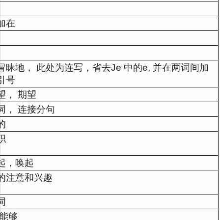
加在
冒昧地， 此处为连写，省去Je 中的e, 并在两词间加
引号
望， 期望
词， 连接分句
的
职
起，唤起
的注意和兴趣
词
 能够