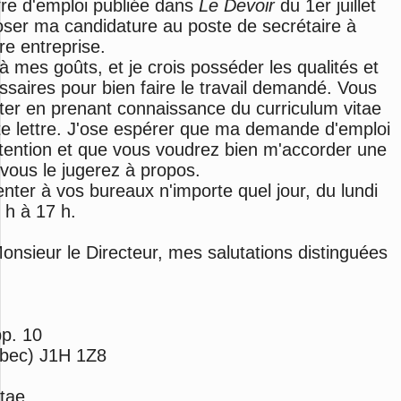
ffre d'emploi
publiée
dans
Le Devoir
du 1er juillet
oser
ma
candidature
au poste de
secrétaire à
re
entreprise.
 à
mes
goûts,
et
je
crois
posséder
les qualités
et
ssaires
pour
bien
faire
le travail
demandé.
Vous
ter
en prenant connaissance
du curriculum vitae
te
lettre.
J'ose
espérer
que
ma
demande d'emploi
tention
et que
vous voudrez bien
m'accorder
une
vous
le
jugerez
à propos.
enter
à
vos
bureaux
n'importe
quel jour,
du lundi
 h à 17 h.
onsieur
le Directeur,
mes salutations distinguées
p. 10
bec)
J1H 1Z8
itae