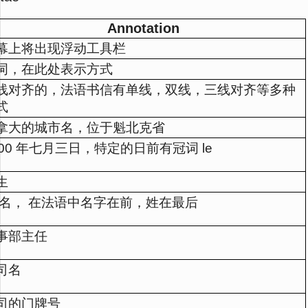
Annotation
幕上将出现浮动工具栏
词，在此处表示方式
线对齐的，法语书信有单线，双线，三线对齐等多种
式
拿大的城市名，位于魁北克省
000 年七月三日，特定的日前有冠词 le
生
 名， 在法语中名字在前，姓在最后
事部主任
司名
司的门牌号