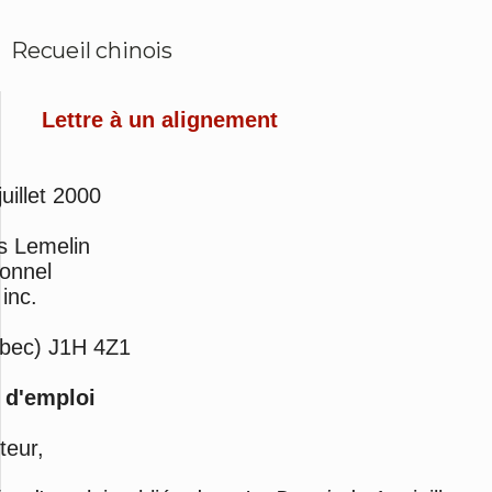
Recueil chinois
Lettre
à
un alignement
juillet 2000
s Lemelin
sonnel
inc.
bec)
J1H 4Z1
d'emploi
teur,