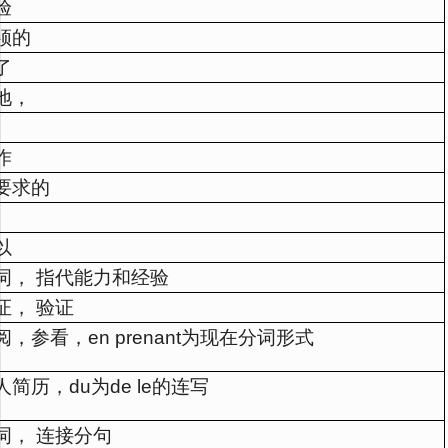
验
须的
了
地，
作
要求的
以
词， 指代能力和经验
证， 验证
阅，参看，en prenant为现在分词形式
人简历，du为de le的连写
词， 连接分句