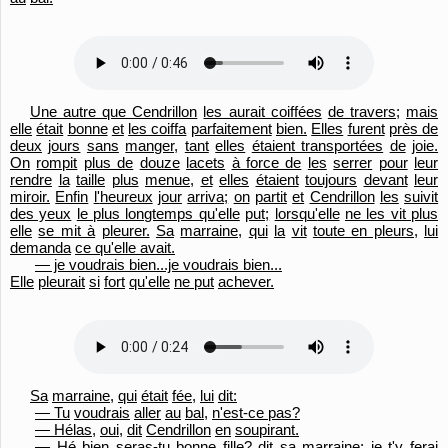
Une autre que Cendrillon
les aurait coiffées
de travers;
mais
elle
était
bonne
et
les coiffa
parfaitement
bien.
Elles
furent
près de
deux
jours
sans
manger,
tant
elles
étaient transportées
de
joie.
On
rompit
plus de
douze
lacets
à force de
les
serrer
pour
leur
rendre
la
taille
plus
menue,
et
elles
étaient
toujours
devant
leur
miroir.
Enfin
l'
heureux
jour
arriva;
on
partit
et
Cendrillon
les
suivit
des yeux
le plus longtemps qu'
elle
put;
lorsqu'
elle
ne les vit plus
elle
se mit à
pleurer.
Sa
marraine,
qui
la
vit
toute en pleurs,
lui
demanda
ce qu'elle avait.
— je voudrais bien...je voudrais bien...
Elle
pleurait
si
fort
qu'
elle
ne put
achever.
Sa
marraine,
qui
était
fée,
lui
dit:
— Tu
voudrais
aller
au
bal,
n'est-ce pas?
— Hélas,
oui,
dit
Cendrillon
en
soupirant.
— Hé bien
seras-tu
bonne fille?
dit
sa
marraine;
je t'y ferai