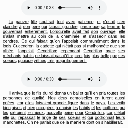
La
pauvre
fille
souffrait
tout
avec
patience,
et
n'osait
s'en
plaindre
à
son
père
qui
l'
aurait grondée,
parce que
sa
femme
le
gouvernait
entièrement.
Lorsqu'
elle
avait fait
son
ouvrage,
elle
s'allait mettre
au
coin
de
la
cheminée,
et
s'asseoir
dans
les
cendres.
Ce qui faisait qu'
on
l'
appelait
communément
dans
le
logis
Cucendron;
la
cadette
qui
n'était pas
si
malhonnête
que
son
aînée,
l'
appelait
Cendrillon;
cependant
Cendrillon
avec
ses
méchants
habits
ne laissait pas d'
être
cent
fois
plus
belle
que
ses
soeurs,
quoique
vêtues
très
magnifiquement.
Il arriva que
le
fils
du
roi
donna
un
bal
et
qu'
il
en
pria
toutes
les
personnes
de
qualité.
Nos
deux
demoiselles
en
furent
aussi
priées,
car
elles
faisaient grande figure
dans
le
pays.
Les voilà
bien
aises
et
bien
occupées
à choisir
les
habits
et
les
coiffures
qui
les
siéraient
le mieux;
nouvelle
peine
pour
Cendrillon,
car
c'était
elle
qui
repassait
le
linge
de
ses
soeurs
et
qui
godronnait
leurs
manchettes.
On ne parlait que de
la
manière
dont
on
s'habillerait.