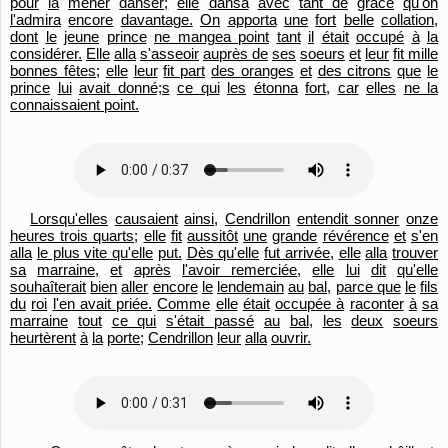
pour
la
mener
danser;
elle
dansa
avec
tant de
grâce
qu'
on
l'
admira
encore
davantage.
On
apporta
une
fort
belle
collation,
dont
le
jeune
prince
ne mangea point
tant
il
était
occupé
à
la
considérer.
Elle
alla
s'asseoir
auprès de
ses
soeurs
et
leur
fit mille
bonnes fêtes;
elle
leur
fit part
des oranges
et
des citrons
que
le
prince
lui
avait donné;s
ce qui
les
étonna
fort,
car
elles
ne la
connaissaient point.
Lorsqu'
elles
causaient
ainsi,
Cendrillon
entendit sonner
onze
heures trois quarts;
elle
fit
aussitôt
une
grande
révérence
et
s'en
alla
le plus vite qu'
elle
put.
Dès qu'
elle
fut arrivée,
elle
alla
trouver
sa
marraine,
et
après
l'
avoir remerciée,
elle
lui
dit
qu'
elle
souhaîterait
bien
aller
encore
le
lendemain
au
bal,
parce que
le
fils
du
roi
l'en avait priée.
Comme
elle
était
occupée à
raconter
à
sa
marraine
tout
ce qui
s'était passé
au
bal,
les
deux
soeurs
heurtèrent
à
la
porte;
Cendrillon
leur
alla
ouvrir.