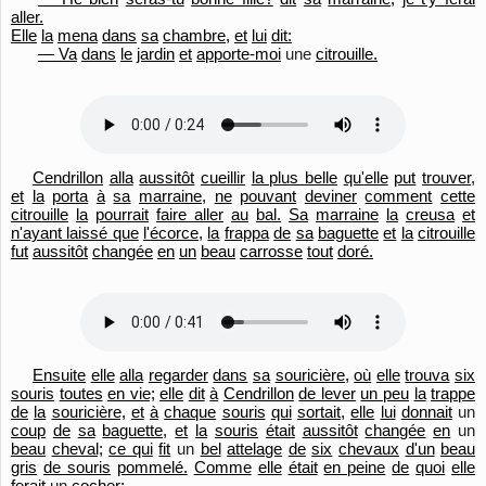
aller.
Elle
la
mena
dans
sa
chambre,
et
lui
dit:
— Va
dans
le
jardin
et
apporte-moi
une
citrouille.
Cendrillon
alla
aussitôt
cueillir
la plus belle
qu'
elle
put
trouver,
et
la
porta
à
sa
marraine,
ne
pouvant
deviner
comment
cette
citrouille
la
pourrait
faire aller
au
bal.
Sa
marraine
la
creusa
et
n'ayant laissé que
l'
écorce,
la
frappa
de
sa
baguette
et
la
citrouille
fut
aussitôt
changée
en
un
beau
carrosse
tout
doré.
Ensuite
elle
alla
regarder
dans
sa
souricière,
où
elle
trouva
six
souris
toutes
en vie;
elle
dit
à
Cendrillon
de lever
un peu
la
trappe
de
la
souricière,
et
à
chaque
souris
qui
sortait,
elle
lui
donnait
un
coup
de
sa
baguette,
et
la
souris
était
aussitôt
changée
en
un
beau
cheval;
ce qui
fit
un
bel
attelage
de
six
chevaux
d'un
beau
gris
de souris
pommelé.
Comme
elle
était
en peine
de
quoi
elle
ferait
un
cocher: