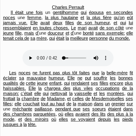
Charles Perrault
Il était une fois
un
gentilhomme
qui
épousa
en secondes
noces
une
femme,
la plus hautaine
et
la plus fière
qu'
on
eût
jamais vue.
Elle
avait
deux
filles
de son humeur,
et
qui
lui
ressemblaient
en toutes choses.
Le
mari
avait
de son côté
une
jeune
fille,
mais
d'
une
douceur
et
d'
une
bonté
sans exemple:
elle
tenait cela de
sa
mère,
qui
était
la
meilleure
personne
du monde.
Les
noces
ne furent pas plus tôt faites
que
la
belle-mère
fit
éclater
sa
mauvaise
humeur.
Elle
ne
put
souffrir
les
bonnes
qualités
de
cette
jeune
enfant,
qui
rendaient
ses
filles
encore
plus
haïssables.
Elle
la
chargea des
plus viles
occupations
de la
maison:
c'était
elle
qui
nettoyait
la
vaisselle
et
les
montées,
qui
frottait
la
chambre
de
Madame,
et
celles
de
Mesdemoiselles
ses
filles;
elle
couchait
tout au haut
de
la
maison
dans
un
grenier
sur
une
méchante
paillasse,
pendant que
ses
soeurs
étaient
dans
des chambres
parquetées,
où
elles
avaient
des lits
des plus à la
mode,
et
des miroirs
où
elles
se voyaient
depuis
les
pieds
jusques à
la
tête.