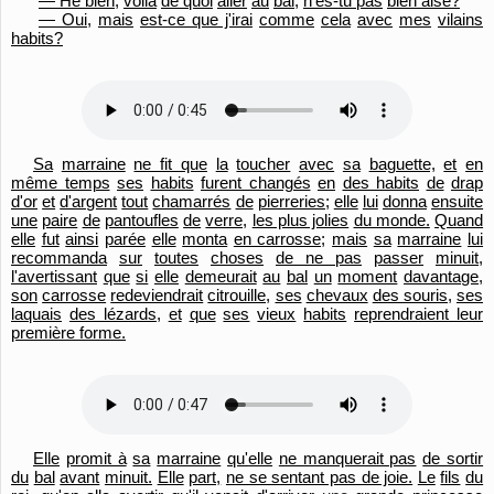
— Hé bien,
voilà
de quoi
aller
au
bal,
n'es-tu pas
bien aise?
— Oui,
mais
est-ce que j'irai
comme
cela
avec
mes
vilains
habits?
Sa
marraine
ne fit que
la
toucher
avec
sa
baguette,
et
en
même temps
ses
habits
furent changés
en
des habits
de
drap
d'
or
et
d'argent
tout
chamarrés
de
pierreries;
elle
lui
donna
ensuite
une
paire
de
pantoufles
de
verre,
les plus jolies
du monde.
Quand
elle
fut
ainsi
parée
elle
monta
en carrosse;
mais
sa
marraine
lui
recommanda
sur
toutes
choses
de ne pas
passer
minuit,
l'avertissant
que
si
elle
demeurait
au
bal
un
moment
davantage,
son
carrosse
redeviendrait
citrouille,
ses
chevaux
des souris,
ses
laquais
des lézards,
et
que
ses
vieux
habits
reprendraient leur
première forme.
Elle
promit à
sa
marraine
qu'
elle
ne manquerait pas
de sortir
du
bal
avant
minuit.
Elle
part,
ne se sentant pas de joie.
Le
fils
du