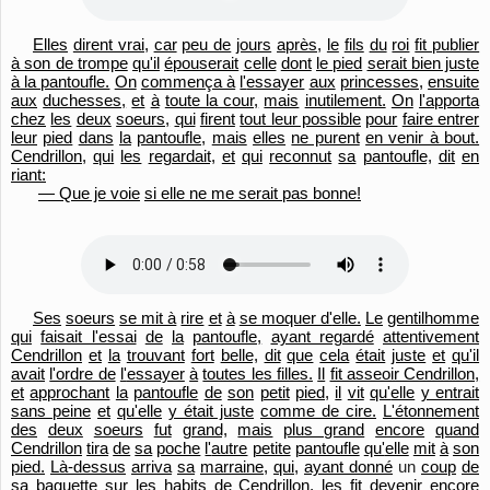
Elles
dirent vrai,
car
peu de
jours
après,
le
fils
du
roi
fit publier
à son de trompe
qu'
il
épouserait
celle
dont
le pied
serait bien juste
à la pantoufle.
On
commença à
l'
essayer
aux
princesses,
ensuite
aux
duchesses,
et
à
toute la cour,
mais
inutilement.
On
l'
apporta
chez
les
deux
soeurs,
qui
firent
tout leur possible
pour
faire entrer
leur
pied
dans
la
pantoufle,
mais
elles
ne purent
en venir à bout.
Cendrillon,
qui
les
regardait,
et
qui
reconnut
sa
pantoufle,
dit
en
riant:
— Que je voie
si elle ne me serait pas bonne!
Ses
soeurs
se mit à
rire
et
à
se moquer d'
elle.
Le
gentilhomme
qui
faisait l'essai
de
la
pantoufle,
ayant regardé
attentivement
Cendrillon
et
la
trouvant
fort
belle,
dit
que
cela
était
juste
et
qu'
il
avait
l'ordre de
l'
essayer
à
toutes les filles.
Il
fit asseoir Cendrillon,
et
approchant
la
pantoufle
de
son
petit
pied,
il
vit
qu'
elle
y entrait
sans peine
et
qu'
elle
y était juste
comme de cire.
L'
étonnement
des
deux
soeurs
fut
grand,
mais
plus grand
encore
quand
Cendrillon
tira
de
sa
poche
l'
autre
petite
pantoufle
qu'
elle
mit
à
son
pied.
Là-dessus
arriva
sa
marraine,
qui,
ayant donné
un
coup
de
sa
baguette
sur
les
habits
de
Cendrillon,
les fit devenir
encore