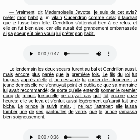
— Vraiment,
dit
Mademoiselle Javotte,
je suis de cet avis?
prêter
mon
habit
à
un
vilain
Cucendron
comme cela;
il faudrait
que je fusse
bien
folle.
Cendrillon
s'attendait bien à
ce
refus,
et
elle
en fut bien aise,
car
elle
aurait été
grandement
embarrassée
si
sa
soeur
eût bien voulu
lui
prêter
son
habit.
Le
lendemain
les
deux
soeurs
furent
au
bal
et
Cendrillon
aussi,
mais
encore
plus
parée
que
la
première
fois.
Le
fils
du
roi
fut
toujours
auprès d'elle
et
ne cessa de
lui
conter des douceurs;
la
jeune
demoiselle
ne s'ennuyait point
et
oublia
ce que
sa
marraine
lui
avait recommandé;
de sorte qu'
elle
entendit
sonner le premier
coup
de
minuit,
lorsqu'
elle
ne croyait pas
qu'
il
fût
encore
onze
heures:
elle
se leva
et
s'enfuit
aussi
légèrement
qu'
aurait fait
une
biche.
Le
prince
la
suivit
mais,
il
ne put
l'
attraper;
elle
laissa
tomber
une
de
ses
pantoufles
de
verre,
que
le
prince
ramassa
bien
soigneusement.