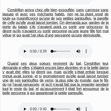
Cendrillon
arriva
chez elle
bien
essouflée,
sans
carrosse
sans
laquais
et
avec
ses
méchants
habits,
rien
ne lui étant resté
de
toute
sa
magnificence
qu'
une
de
ses
petites
pantoufles,
la
pareille
de
celle
qu'
elle
avait laissé tomber.
On
demanda aux
gardes
de
la
porte
du
palais
s'
ils
n'avaient point vu
sortir
une
princesse;
ils
dirent
qu'
ils
n'avaient vu
sortir
personne
qu'
une
jeune
fille
fort
mal
vêtue
et
qui
avait l'air plus d'
une
paysanne
qu'
une
demoiselle.
Quand
ses
deux
soeurs
revinrent
du
bal,
Cendrillon
leur
demanda
si
elles
s'étaient encore bien diverties
et
si
la
belle
dame
y
avait été:
elles
lui
dirent
oui,
mais
qu'
elle
s'était enfuie
lorsque
minuit avait sonné,
et
si
promptement
qu'
elle
avait laissé tomber
une
de
ses
pantoufles
de
verre,
la plus jolie
du
monde;
que
le
fils
du
roi
l'
avait ramassée,
et
qu'
il n'avait fait que la regarder
pendant
tout
le
reste
du
bal,
et
qu'
assurément
il
était
fort
amoureux
de
la
belle
personne
à
qui
appartenait
la
petite
pantoufle.