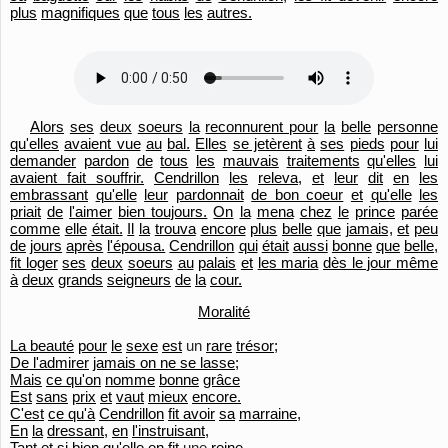
plus
magnifiques
que
tous
les
autres.
Alors
ses
deux
soeurs
la
reconnurent pour
la
belle
personne
qu'
elles
avaient vue
au
bal.
Elles
se jetèrent
à
ses
pieds
pour
lui
demander
pardon
de
tous
les
mauvais
traitements
qu'
elles
lui
avaient fait souffrir.
Cendrillon
les
releva,
et
leur
dit
en
les
embrassant
qu'
elle
leur
pardonnait
de bon coeur
et
qu'
elle
les
priait
de
l'
aimer
bien toujours.
On
la
mena
chez
le
prince
parée
comme
elle
était.
Il
la
trouva
encore
plus
belle
que
jamais,
et
peu
de
jours
après
l'épousa.
Cendrillon
qui
était
aussi
bonne
que
belle,
fit loger
ses
deux
soeurs
au
palais
et
les maria
dès le jour même
à
deux
grands
seigneurs
de
la
cour.
Moralité
La beauté
pour
le
sexe
est
un
rare
trésor;
De l'admirer
jamais on ne se lasse;
Mais
ce qu'
on
nomme
bonne
grâce
Est
sans
prix
et
vaut
mieux
encore.
C'est
ce qu'
à
Cendrillon
fit avoir
sa
marraine,
En
la
dressant,
en
l'
instruisant,
Tant et si bien
qu'
elle
en
fit
une
reine