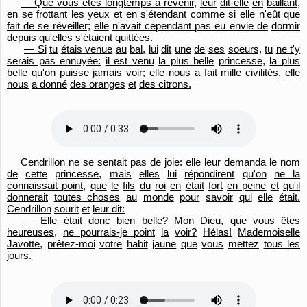
— Que vous êtes longtemps à revenir,
leur
dit-elle
en
bâillant,
en
se frottant
les yeux
et
en
s'étendant
comme
si
elle
n'eût que
fait de se réveiller;
elle
n'avait cependant pas eu envie de
dormir
depuis qu'
elles
s'étaient quittées.
— Si
tu
étais venue
au
bal,
lui
dit
une
de
ses
soeurs,
tu
ne t'y
serais pas ennuyée:
il est venu
la plus belle
princesse,
la plus
belle
qu'on puisse jamais voir;
elle
nous
a fait mille civilités,
elle
nous
a donné
des oranges
et
des citrons.
Cendrillon
ne se sentait pas de joie:
elle
leur
demanda
le
nom
de
cette
princesse,
mais
elles
lui
répondirent
qu'
on
ne la
connaissait point,
que
le
fils
du
roi
en
était
fort
en peine
et
qu'
il
donnerait
toutes choses
au
monde
pour
savoir
qui
elle
était.
Cendrillon
sourit
et
leur dit:
— Elle
était
donc
bien
belle?
Mon Dieu,
que vous êtes
heureuses,
ne pourrais-je point
la
voir?
Hélas!
Mademoiselle
Javotte,
prêtez-moi
votre
habit
jaune
que
vous
mettez
tous les
jours.