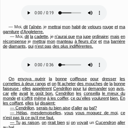
— Moi,
dit
l'aînée,
je
mettrai
mon
habit
de
velours
rouge
et
ma
garniture
d'Angleterre.
— Moi,
dit
la
cadette,
je
n'aurai que
ma
jupe
ordinaire;
mais
en
récompense
je
mettrai
mon
manteau
à fleurs d'or
et
ma
barrière
de
diamants,
qui
n'est pas
des plus indifférentes.
On
envoya quérir
la
bonne
coiffeuse
pour
dresser
les
cornettes à deux rangs
et
on
fit acheter
des mouches
de
la
bonne
faiseuse ;
elles
appelèrent
Cendrillon
pour
lui
demander
son
avis,
car
elle
avait
le goût bon.
Cendrillon
les
conseilla
le mieux du
monde
et
s'offrit
même
à les coiffer,
ce qu'
elles
voulurent
bien.
En
les coiffant,
elles
lui
disaient:
— Cendrillon,
serais-tu bien aise
d'aller
au
bal?
— Hélas,
mesdemoiselles,
vous
vous moquez de moi,
ce
n'est pas là ce qu'il me faut.
— Tu
as raison,
on
rirait bien
si
on
voyait
un
Cucendron
aller
au
bal.