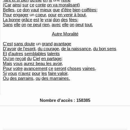
(Car
ainsi
sur
ce
conte
on va moralisant)
Belles,
ce
don
vaut
mieux
que
d'être
bien
coiffées;
Pour
engager
un
coeur,
pour
en venir à bout,
La bonne
grâce
est
le
vrai
don
des
fées;
Sans
elle
on
ne peut
rien,
avec
elle
on
peut
tout.
Autre Moralité
C'est
sans doute
un
grand
avantage
D'avoir
de l'esprit,
du courage,
de la naissance,
du bon sens
Et
d'autres
semblables
talents
Qu'
on
reçoit
du
Ciel
en partage;
Mais
vous
aurez beau les avoir,
Pour
votre
avancement
ce
seront
choses
vaines,
Si
vous
n'avez
pour
les
faire valoir,
Ou
des parrains,
ou
des marraines.
Nombre d'accès : 158385