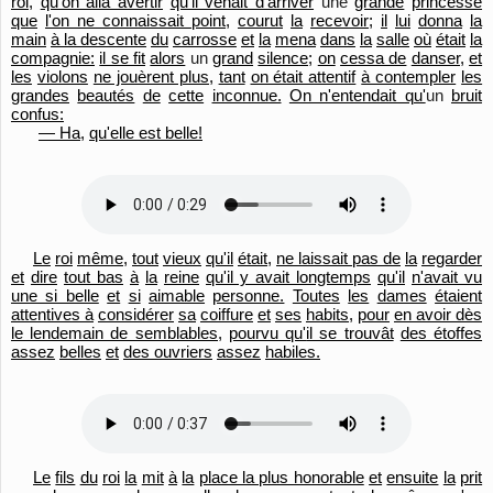
roi,
qu'on alla avertir
qu'il venait d'arriver
une
grande
princesse
que
l'on ne connaissait point,
courut
la
recevoir;
il
lui
donna
la
main
à la descente
du
carrosse
et
la
mena
dans
la
salle
où
était
la
compagnie:
il se fit
alors
un
grand
silence;
on
cessa de
danser,
et
les
violons
ne jouèrent plus,
tant
on était attentif
à contempler
les
grandes
beautés
de
cette
inconnue.
On n'entendait qu'
un
bruit
confus:
— Ha,
qu'elle est belle!
Le
roi
même,
tout
vieux
qu'
il
était,
ne laissait pas de
la
regarder
et
dire
tout bas
à
la
reine
qu'il y avait longtemps
qu'
il
n'avait vu
une si belle
et
si
aimable
personne.
Toutes
les
dames
étaient
attentives à
considérer
sa
coiffure
et
ses
habits,
pour
en avoir dès
le lendemain de semblables,
pourvu qu'
il se trouvât
des étoffes
assez
belles
et
des ouvriers
assez
habiles.
Le
fils
du
roi
la
mit
à
la
place la plus honorable
et
ensuite
la
prit