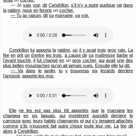
— Je
vais
voir,
dit
Cendrillon,
s'il n'y a point
quelque
rat
dans
la
ratière,
nous
en
ferons
un
cocher.
— Tu
as raison,
dit
sa
marraine,
va
voir.
Cendrillon
lui
apporta
la
ratière,
où
il y avait
trois
gros
rats.
La
fée
en
prit
un
d'entre
les trois,
à cause de
sa
maîtresse
barbe
et
l'
ayant touché,
il
fut changé
en
un
gros
cocher,
qui
avait
une
des
plus belles
moustaches
qu'on ait jamais vues.
Ensuite
elle
lui
dit:
— Va
dans
le
jardin,
tu
y
trouveras
six
lézards
derrière
l'
arrosoir,
apporte-les moi.
Elle
ne les eut pas plus tôt apportés
que
la
marraine
les
changea
en
six
laquais,
qui
montèrent
aussitôt
derrière
le
carrosse
avec
leurs
habits
chamarrés
et
qui
s'y tenaient attachés
comme
s'
ils
n'eussent fait
autre chose
toute leur vie.
La
fée
dit
alors
à
Cendrillon: