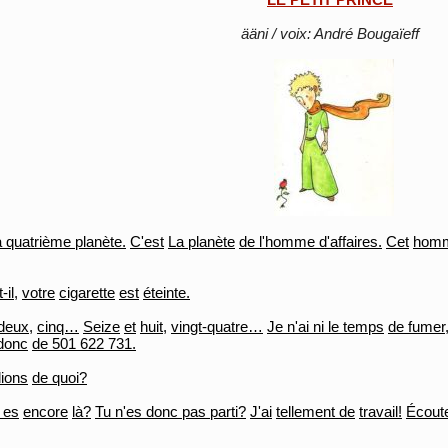
ääni / voix: André Bougaïeff
a quatrième planète.
C'est
La planète
de l'homme d'affaires.
Cet
hom
t-il,
votre
cigarette
est
éteinte.
deux,
cinq…
Seize
et
huit,
vingt-quatre…
Je n'ai ni le temps
de fumer
donc
de 501 622 731.
lions
de quoi?
 es
encore
là?
Tu n'es donc pas parti?
J'ai
tellement de
travail!
Écout