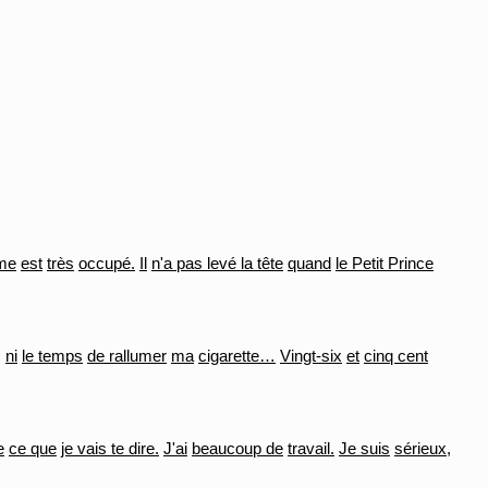
me
est
très
occupé.
Il
n'a pas levé la tête
quand
le Petit Prince
,
ni
le temps
de rallumer
ma
cigarette…
Vingt-six
et
cinq cent
e
ce que
je vais te dire.
J'ai
beaucoup de
travail.
Je suis
sérieux,