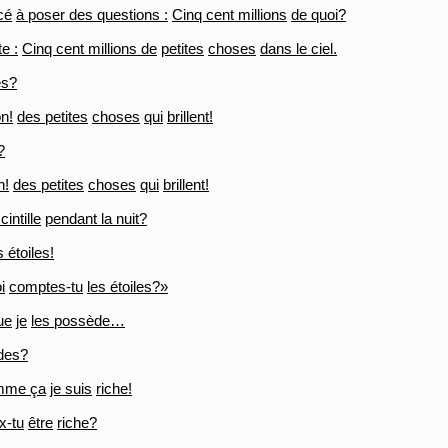
cé
à poser des questions :
Cinq cent millions
de quoi?
te :
Cinq cent millions de
petites
choses
dans le ciel.
es?
n!
des petites
choses
qui
brillent!
?
n!
des petites
choses
qui
brillent!
cintille
pendant la nuit?
 étoiles!
i
comptes-tu
les étoiles?»
ue
je
les possède…
des?
mme ça
je suis
riche!
x-tu
être
riche?