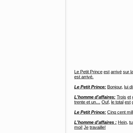
Le Petit Prince
est
arrivé
sur l
est arrivé.
Le Petit Prince:
Bonjour,
lui di
L'homme d'affaires:
Trois
et
trente et un…
Ouf,
le total
est
Le Petit Prince:
Cinq cent mil
L'homme d'affaires :
Hein,
tu
moi!
Je
travaille!