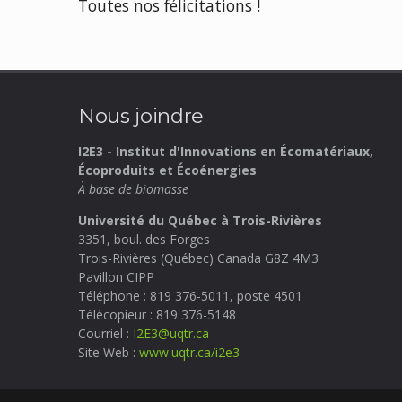
Toutes nos félicitations !
Nous joindre
I2E3 - Institut d'Innovations en Écomatériaux,
Écoproduits et Écoénergies
À base de biomasse
Université du Québec à Trois-Rivières
3351, boul. des Forges
Trois-Rivières (Québec) Canada
G8Z 4M3
Pavillon CIPP
Téléphone : 819 376-5011, poste 4501
Télécopieur : 819 376-5148
Courriel :
I2E3@uqtr.ca
Site Web :
www.uqtr.ca/i2e3