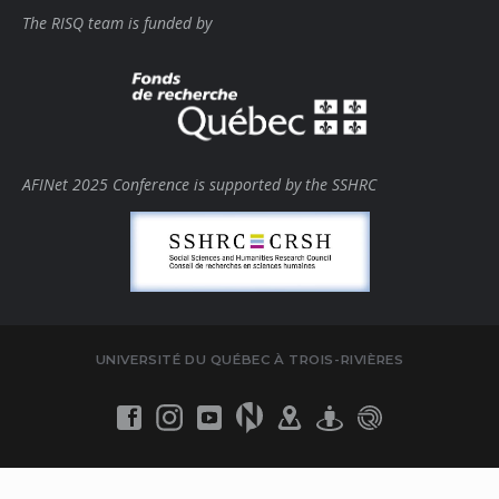
The RISQ team is funded by
AFINet 2025 Conference is supported by the SSHRC
UNIVERSITÉ DU QUÉBEC À TROIS-RIVIÈRES