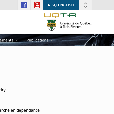
RISQ ENGLISH
ements
Publications
dry
erche en dépendance