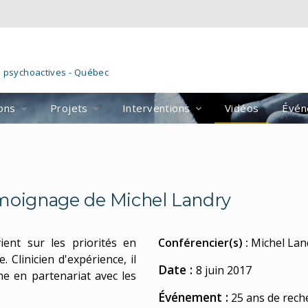
s psychoactives - Québec
ions
Projets
Interventions
Vidéos
Évén
témoignage de Michel Landry
ient sur les priorités en
Conférencier(s) :
Michel Lan
 Clinicien d'expérience, il
Date :
8 juin 2017
he en partenariat avec les
Événement :
25 ans de rech