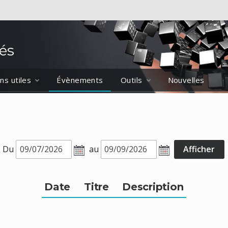
és
ns utiles
Évènements
Outils
Nouvelles
Du
au
Date
Titre
Description